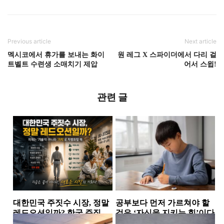
Previous article
Next article
멕시코에서 휴가를 보내는 화이
원 레그 X 스파이더에서 다리 걸
트벨트 수련생 소매치기 제압
어서 스윕!
관련 글
대한민국 주짓수 시장, 정말
공부보다 먼저 가르쳐야 할
레드오션일까? 한국 주짓수
것은 ‘자신을 지키는 힘’이다
시장에서 살아남는 체육관