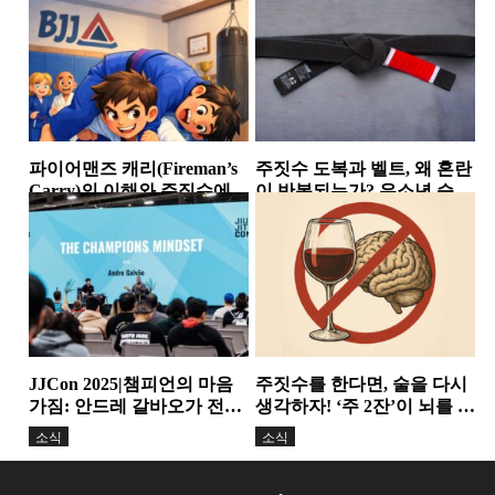
칼럼
소식
들의 공통점
파이어맨즈 캐리(Fireman’s
주짓수 도복과 벨트, 왜 혼란
Carry)의 이해와 주짓수에서
이 반복되는가? 유소년 승급
의 활용
논란이 던진 구조적...
스탠딩
칼럼
JJCon 2025|챔피언의 마음
주짓수를 한다면, 술을 다시
가짐: 안드레 갈바오가 전한
생각하자! ‘주 2잔’이 뇌를 줄
정신력과 변화의 힘
인다. 기술보다 더...
소식
소식