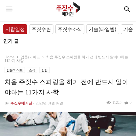
시합일정
주짓수란
주짓수소식
기술(타입별)
기술(
인기 글
Home
입문/가이드
처음 주짓수 스파링을 하기 전에 반드시 알아야하는
11가지 사항
입문/가이드
소식
칼럼
처음 주짓수 스파링을 하기 전에 반드시 알아
야하는 11가지 사항
11225
0
By
주짓수매거진
-
2022년 01월 07일