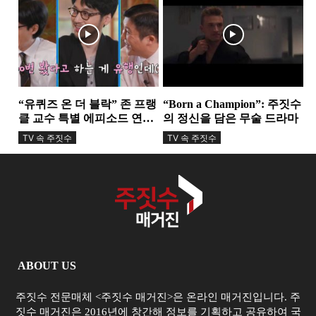
TV 속 주짓수
TV 속 주짓수
“유퀴즈 온 더 블락” 존 프랭
“Born a Champion”: 주짓수
클 교수 특별 에피소드 연기
의 정신을 담은 무술 드라마
소식과...
TV 속 주짓수
TV 속 주짓수
ABOUT US
주짓수 전문매체 <주짓수 매거진>은 온라인 매거진입니다. 주
짓수 매거진은 2016년에 창간해 정보를 기획하고 공유하여 국