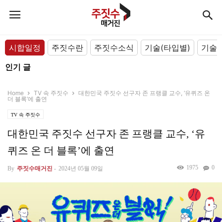
시합일정
주짓수란
주짓수소식
기술(타입별)
기술(
인기 글
Home
TV 속 주짓수
대한민국 주짓수 선구자 존 프랭클 교수, ‘유퀴즈 온
더 블록’에 출연
TV 속 주짓수
대한민국 주짓수 선구자 존 프랭클 교수, ‘유
퀴즈 온 더 블록’에 출연
1975
0
By
주짓수매거진
-
2024년 05월 09일