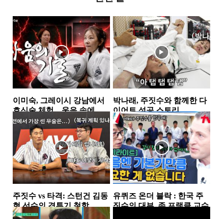
이미숙, 그레이시 강남에서
박나래, 주짓수와 함께한 다
호신술 체험…웃음 속에 담
이어트 성공 스토리
긴 ‘살아남는 기술’
TV 속 주짓수
TV 속 주짓수
주짓수 vs 타격: 스턴건 김동
유퀴즈 온더 블락 : 한국 주
현 선수의 격투기 철학
짓수의 대부, 존 프랭클 교수