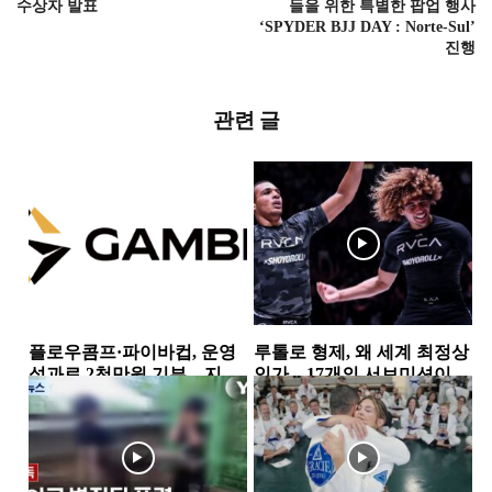
수상자 발표
들을 위한 특별한 팝업 행사
‘SPYDER BJJ DAY : Norte-Sul’
진행
관련 글
플로우콤프·파이바컵, 운영
루톨로 형제, 왜 세계 최정상
성과로 2천만원 기부…지역
인가…17개의 서브미션이
사회 상생 실천
증명한 공격 본능
뉴스
소식