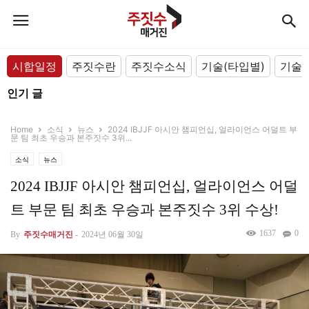
시합일정
주짓수란
주짓수소식
기술(타입별)
기술(
인기 글
Home
소식
뉴스
2024 IBJJF 아시안 챔피언십, 얼라이언스 어덜트 부
문 팀 최초 우승과 본주짓수 3위...
소식
뉴스
2024 IBJJF 아시안 챔피언십, 얼라이언스 어덜
트 부문 팀 최초 우승과 본주짓수 3위 수상!
1637
0
By
주짓수매거진
-
2024년 06월 30일