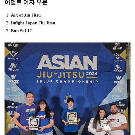
어덜트 여자 부문
Art of Jiu Jitsu
Infight Japan Jiu Jitsu
Bon Sai JJ