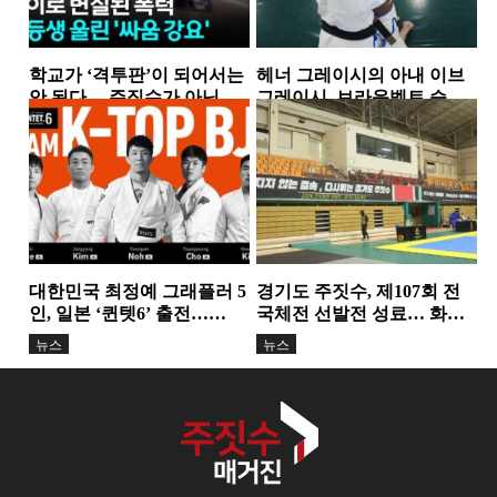
학교가 ‘격투판’이 되어서는
헤너 그레이시의 아내 이브
안 된다… 주짓수가 아닌 폭
그레이시, 브라운벨트 승
력을 배우는 아이들
급…18년간 이어온 헌신과
뉴스
뉴스
성장의 결실
대한민국 최정예 그래플러 5
경기도 주짓수, 제107회 전
인, 일본 ‘퀸텟6’ 출전…
국체전 선발전 성료… 화합
TEAM K-TOP BJJ, 서바이
과 도약의 무대 마련
뉴스
뉴스
벌...