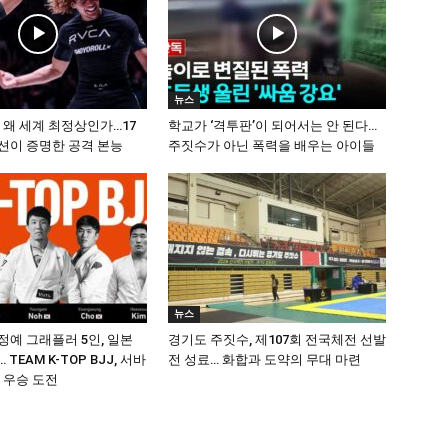
뉴스
 왜 세계 최정상인가…17
학교가 ‘격투판’이 되어서는 안 된다…
션이 증명한 공격 본능
주짓수가 아닌 폭력을 배우는 아이들
뉴스
정예 그래플러 5인, 일본
경기도 주짓수, 제107회 전국체전 선발
 TEAM K-TOP BJJ, 서바
전 성료… 화합과 도약의 무대 마련
 우승 도전