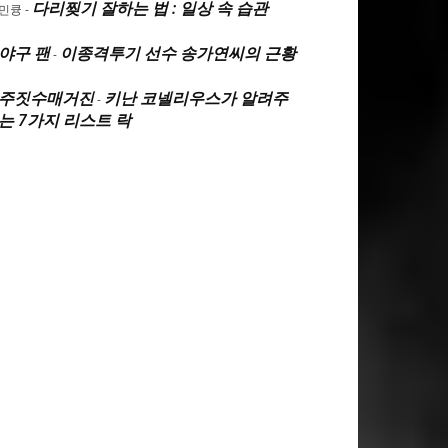
다리찢기 잘하는 법 : 일상 속 습관
민큥
-
야구 팬
이종격투기 선수 송가연씨의 근황
-
주짓수매거진
키난 코넬리우스가 알려주
-
는 7가지 리스트 락