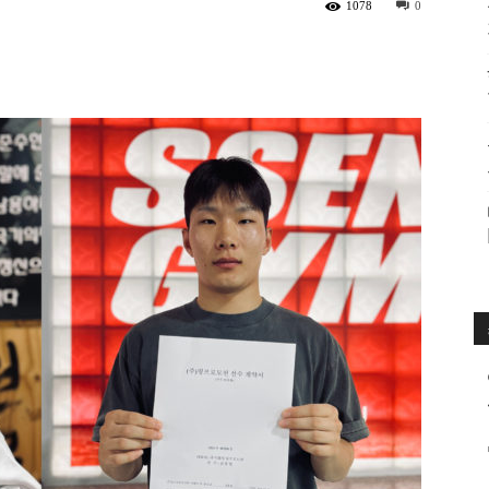
1078
0
수
매
거
진