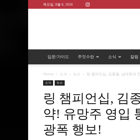
목요일, 8월 6, 2026
입문/가이드
주짓수란
소식
칼럼
Home
소식
뉴스
링 챔피언십, 김종필, 남대현과 전
소식
뉴스
링 챔피언십, 김
약! 유망주 영입
광폭 행보!