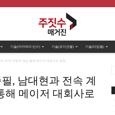
기술(아카데미/선수)
기술(포지션별)
기술(타입별)
주
속 계약! 유망주 영입 통해 메이저 대회사로 광폭...
종필, 남대현과 전속 계
짓
 통해 메이저 대회사로