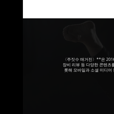
〈주짓수 매거진〉**은 201
장비 리뷰 등 다양한 콘텐츠
롯해 모바일과 소셜 미디어 