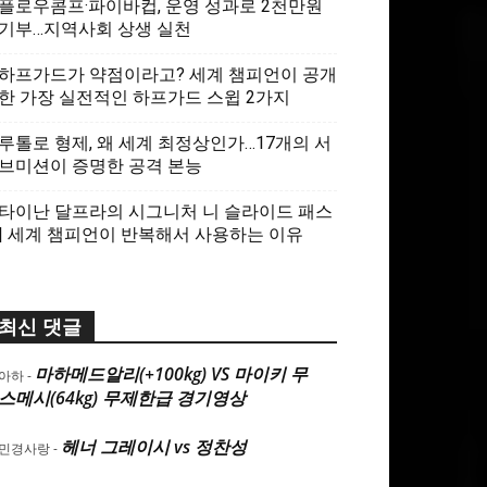
플로우콤프·파이바컵, 운영 성과로 2천만원
기부…지역사회 상생 실천
하프가드가 약점이라고? 세계 챔피언이 공개
한 가장 실전적인 하프가드 스윕 2가지
루톨로 형제, 왜 세계 최정상인가…17개의 서
브미션이 증명한 공격 본능
타이난 달프라의 시그니처 니 슬라이드 패스
| 세계 챔피언이 반복해서 사용하는 이유
최신 댓글
마하메드알리(+100kg) VS 마이키 무
아하
-
스메시(64kg) 무제한급 경기영상
헤너 그레이시 vs 정찬성
민경사랑
-