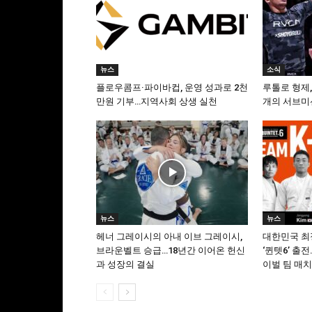
뉴스
소식
플로우콤프·파이바컵, 운영 성과로 2천
루톨로 형제,
만원 기부…지역사회 상생 실천
개의 서브미
뉴스
뉴스
헤너 그레이시의 아내 이브 그레이시,
대한민국 최
브라운벨트 승급…18년간 이어온 헌신
‘퀸텟6’ 출전…
과 성장의 결실
이벌 팀 매치