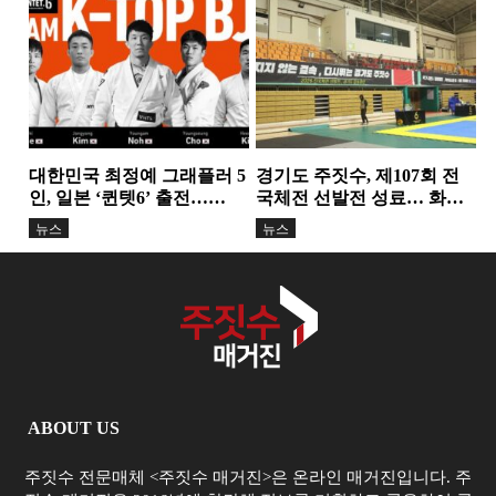
력을 배우는 아이들
급…18년간 이어온 헌신과
뉴스
뉴스
성장의 결실
대한민국 최정예 그래플러 5
경기도 주짓수, 제107회 전
인, 일본 ‘퀸텟6’ 출전…
국체전 선발전 성료… 화합
TEAM K-TOP BJJ, 서바이
과 도약의 무대 마련
뉴스
뉴스
벌...
ABOUT US
주짓수 전문매체 <주짓수 매거진>은 온라인 매거진입니다. 주