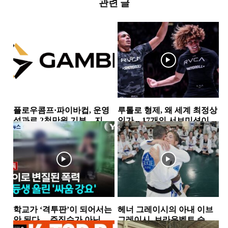
관련 글
플로우콤프·파이바컵, 운영
루톨로 형제, 왜 세계 최정상
성과로 2천만원 기부…지역
인가…17개의 서브미션이
사회 상생 실천
증명한 공격 본능
뉴스
소식
학교가 ‘격투판’이 되어서는
헤너 그레이시의 아내 이브
안 된다… 주짓수가 아닌 폭
그레이시, 브라운벨트 승