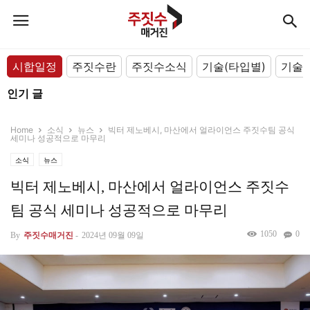
시합일정
주짓수란
주짓수소식
기술(타입별)
기술(
인기 글
Home
소식
뉴스
빅터 제노베시, 마산에서 얼라이언스 주짓수팀 공식
세미나 성공적으로 마무리
소식
뉴스
빅터 제노베시, 마산에서 얼라이언스 주짓수
팀 공식 세미나 성공적으로 마무리
1050
0
By
주짓수매거진
-
2024년 09월 09일