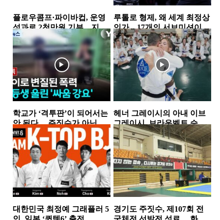
플로우콤프·파이바컵, 운영
루톨로 형제, 왜 세계 최정상
성과로 2천만원 기부…지역
인가…17개의 서브미션이
사회 상생 실천
증명한 공격 본능
뉴스
소식
학교가 ‘격투판’이 되어서는
헤너 그레이시의 아내 이브
안 된다… 주짓수가 아닌 폭
그레이시, 브라운벨트 승
력을 배우는 아이들
급…18년간 이어온 헌신과
뉴스
뉴스
성장의 결실
대한민국 최정예 그래플러 5
경기도 주짓수, 제107회 전
인, 일본 ‘퀸텟6’ 출전…
국체전 선발전 성료… 화합