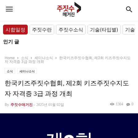
시합일정
주짓수란
주짓수소식
기술(타입별)
기술(
인기 글
Home
소식
세미나소식
한국키즈주짓수협회, 제2회 키즈주짓수지도
자 자격증 3급 과정 개최
소식
세미나소식
한국키즈주짓수협회, 제2회 키즈주짓수지도
자 자격증 3급 과정 개최
1304
0
By
주짓수매거진
-
2025년 01월 02일