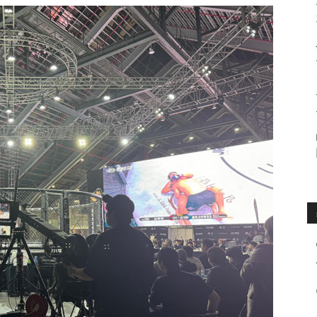
수
매
거
진