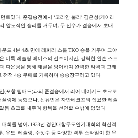
먼트였다. 준결승전에서 ‘코리안 불리’ 김은성(케이레
각 압도적인 승리를 거두며, 두 선수가 결승에서 초대
드 4분 4초 만에 레퍼리 스톱 TKO 승을 거두며 그야
은 비록 레슬링 베이스의 선수이지만, 강력한 왼손 스트
과 파운딩을 통해 태클을 방어하며 완벽한 타격과 그래
로 전적 4승 무패를 기록하며 승승장구하고 있다.
민(포항 팀매드)과의 준결승에서 리어 네이키드 초크로
그래플링에 능했으나, 신유민은 자만베코프의 집요한 레슬
 알몸 초크를 내주며 항복을 선언할 수밖에 없었다.
는 대회를 넘어, 1933년 경인대항무도연기대회의 혁신적
, 유도, 레슬링, 주짓수 등 다양한 격투 스타일이 한 무