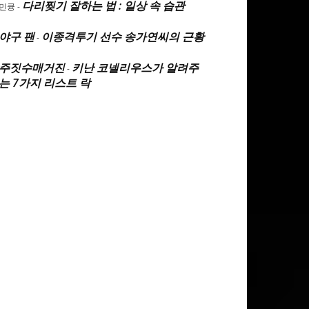
다리찢기 잘하는 법 : 일상 속 습관
민큥
-
야구 팬
이종격투기 선수 송가연씨의 근황
-
주짓수매거진
키난 코넬리우스가 알려주
-
는 7가지 리스트 락