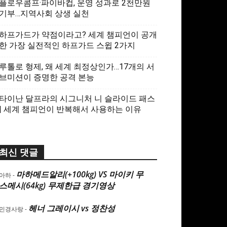
플로우콤프·파이바컵, 운영 성과로 2천만원
기부…지역사회 상생 실천
하프가드가 약점이라고? 세계 챔피언이 공개
한 가장 실전적인 하프가드 스윕 2가지
루톨로 형제, 왜 세계 최정상인가…17개의 서
브미션이 증명한 공격 본능
타이난 달프라의 시그니처 니 슬라이드 패스
| 세계 챔피언이 반복해서 사용하는 이유
최신 댓글
마하메드알리(+100kg) VS 마이키 무
아하
-
스메시(64kg) 무제한급 경기영상
헤너 그레이시 vs 정찬성
민경사랑
-