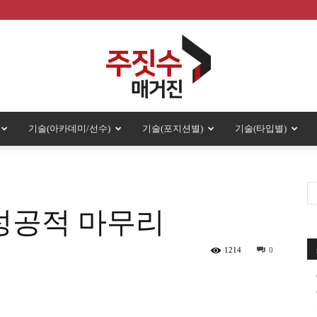
기술(아카데미/선수)
기술(포지션별)
기술(타입별)
주
 성공적 마무리
짓
1214
0