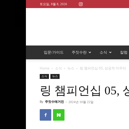
토요일, 8월 8, 2026
입문/가이드
주짓수란
소식
칼럼
Home
소식
뉴스
링 챔피언십 05, 성공적 마무리
소식
뉴스
링 챔피언십 05,
By
주짓수매거진
-
2024년 10월 22일