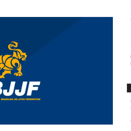
수
매
거
진