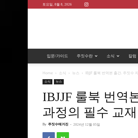
토요일, 8월 8, 2026
입문/가이드
주짓수란
소식
칼럼
Home
소식
뉴스
IBJJF 룰북 번역본 출간. 주짓수
소식
뉴스
IBJJF 룰북 번
과정의 필수 교재
By
주짓수매거진
-
2024년 12월 05일