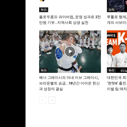
뉴스
소식
플로우콤프·파이바컵, 운영 성과로 2천
루톨로 형제,
만원 기부…지역사회 상생 실천
개의 서브미
뉴스
뉴스
헤너 그레이시의 아내 이브 그레이시,
대한민국 최
브라운벨트 승급…18년간 이어온 헌신
‘퀸텟6’ 출전…
과 성장의 결실
이벌 팀 매치