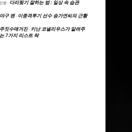
다리찢기 잘하는 법 : 일상 속 습관
민큥
-
야구 팬
이종격투기 선수 송가연씨의 근황
-
주짓수매거진
키난 코넬리우스가 알려주
-
는 7가지 리스트 락