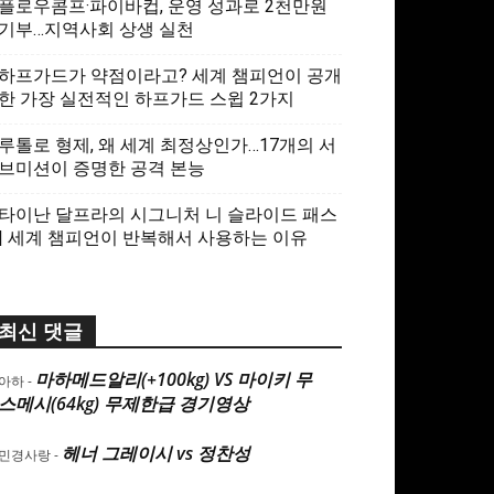
플로우콤프·파이바컵, 운영 성과로 2천만원
기부…지역사회 상생 실천
하프가드가 약점이라고? 세계 챔피언이 공개
한 가장 실전적인 하프가드 스윕 2가지
루톨로 형제, 왜 세계 최정상인가…17개의 서
브미션이 증명한 공격 본능
타이난 달프라의 시그니처 니 슬라이드 패스
| 세계 챔피언이 반복해서 사용하는 이유
최신 댓글
마하메드알리(+100kg) VS 마이키 무
아하
-
스메시(64kg) 무제한급 경기영상
헤너 그레이시 vs 정찬성
민경사랑
-