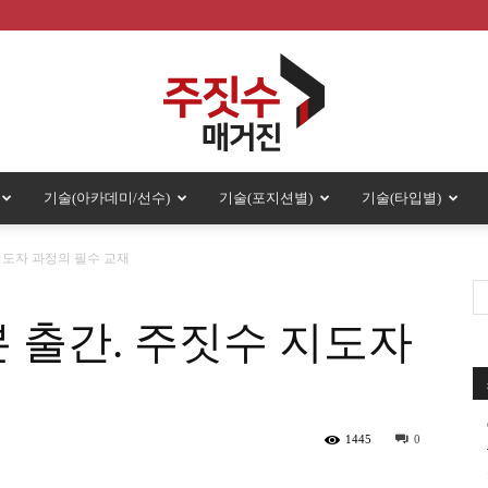
기술(아카데미/선수)
기술(포지션별)
기술(타입별)
주
 지도자 과정의 필수 교재
역본 출간. 주짓수 지도자
짓
1445
0