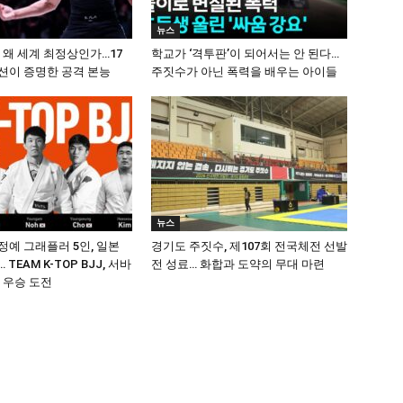
뉴스
 왜 세계 최정상인가…17
학교가 ‘격투판’이 되어서는 안 된다…
션이 증명한 공격 본능
주짓수가 아닌 폭력을 배우는 아이들
뉴스
정예 그래플러 5인, 일본
경기도 주짓수, 제107회 전국체전 선발
 TEAM K-TOP BJJ, 서바
전 성료… 화합과 도약의 무대 마련
 우승 도전