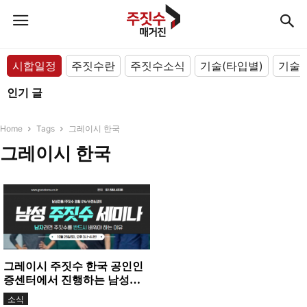
시합일정
주짓수란
주짓수소식
기술(타입별)
기술(
인기 글
Home
Tags
그레이시 한국
그레이시 한국
그레이시 주짓수 한국 공인인
증센터에서 진행하는 남성전
용 세미나!
소식