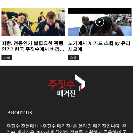
띠빵, 전통인가 불필요한 관행
노기에서 X-가드 스윕 by 유리
인가? 한국 주짓수에서 바라본
시모에
‘건틀렛’
소식
스윕
ABOUT US
주짓수 전문매체 <주짓수 매거진>은 온라인 매거진입니다. 주
짓수 매거진은 2016년에 창간해 정보를 기획하고 공유하여 국