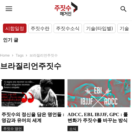
시합일정
주짓수란
주짓수소식
기술(타입별)
기술(
인기 글
Home
Tags
브라질리언주짓수
브라질리언주짓수
주짓수의 정신을 담은 명언들 :
ADCC, EBI, IBJJF, GPC : 룰
영감과 유머의 세계
변화가 주짓수를 바꾸는 방식
주짓수 명언
소식