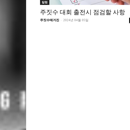
칼럼
주짓수 대회 출전시 점검할 사항
-
주짓수매거진
2024년 04월 05일