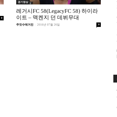
경기영상
수
레거시FC 58(LegacyFC 58) 하이라
이트 – 맥켄지 던 데뷔무대
0
-
주짓수매거진
2016년 07월 26일
0
매
거
진