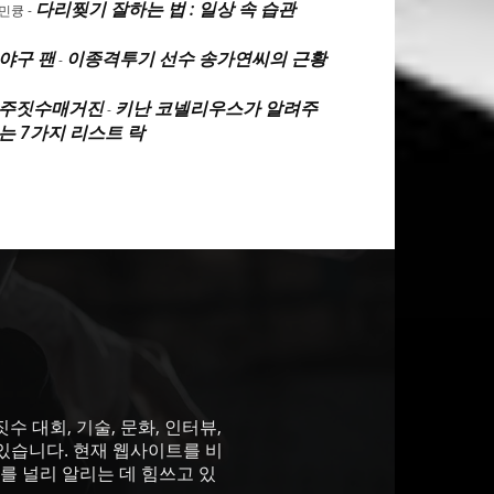
다리찢기 잘하는 법 : 일상 속 습관
민큥
-
야구 팬
이종격투기 선수 송가연씨의 근황
-
주짓수매거진
키난 코넬리우스가 알려주
-
는 7가지 리스트 락
 대회, 기술, 문화, 인터뷰,
있습니다. 현재 웹사이트를 비
를 널리 알리는 데 힘쓰고 있