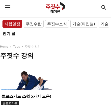
시합일정
주짓수란
주짓수소식
기술(타입별)
기술(
인기 글
Home
Tags
주짓수 강의
주짓수 강의
클로즈가드 스윕 5가지 모음!
클로즈가드