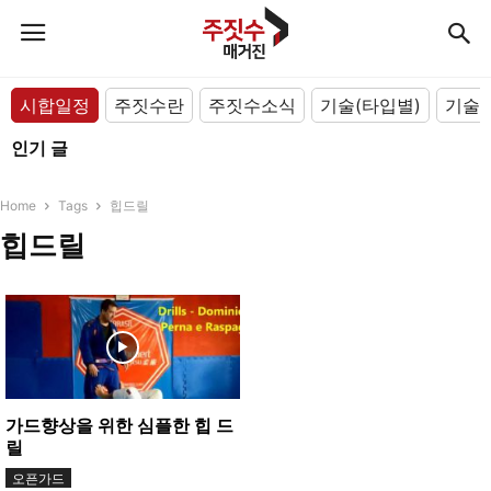
시합일정
주짓수란
주짓수소식
기술(타입별)
기술(
인기 글
Home
Tags
힙드릴
힙드릴
가드향상을 위한 심플한 힙 드
릴
오픈가드