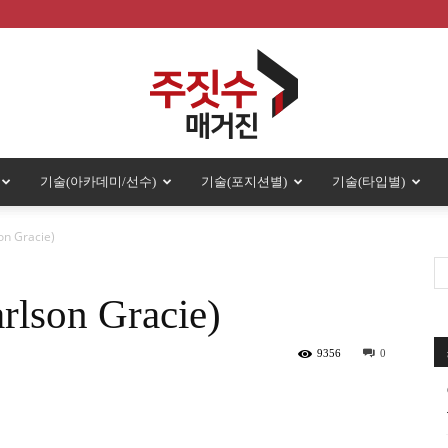
기술(아카데미/선수)
기술(포지션별)
기술(타입별)
주
 Gracie)
on Gracie)
짓
9356
0