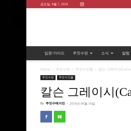
금요일, 8월 7, 2026
입문/가이드
주짓수란
소식
칼럼
Home
주짓수란
주짓수인물
칼슨 그레이시(Carlson
주짓수란
주짓수인물
칼슨 그레이시(Carls
By
주짓수매거진
-
2016년 06월 16일