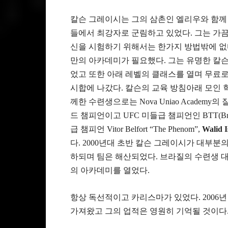
칼슨 그레이시는 그의 삼촌인 엘리우와 함께 
들에서 최강자로 군림하고 있었다. 그는 가
신을 시험하기 위해서는 한가지 방법밖에 없
만의 아카데미가 필요했다. 그는 유명한 칼
었고 또한 아래 레벨의 클래스를 열며 무료
시합에 나갔다. 칼슨의 교육 방침아래 모인 
께한 수련생으로는 Nova Uniao Academy의
드 챔피언이고 UFC 미들급 챔피언인 BTT(Brazil
급 챔피언 Vitor Belfort “The Phenom”,
Walid I
다. 2000년대 초반 칼슨 그레이시가 대부분의 시
하되며 팀은 해산되었다. 브라질의 수련생 
의 아카데미를 열었다.
항상 독선적이고 카리스마가 있었다. 2006년
가져왔고 그의 업적은 영원히 기억될 것이다