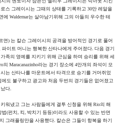
칼슨 그레이시의 멘토이자 삼촌인 엘리우 그레이시는 넉아웃 시킨
를로스 그레이시는 그때의 상태를 기록하고 30만 레알을
면에 Waldemar는 살아남기위해 그의 아들의 우수한 테
따르면) 는 칼슨 그레이시의 공격을 방어적인 경기로 풀어
 파이트 머니는 행복한 산타나에게 주어졌다. 다음 경기
가족의 영예를 지키기 위해 근심을 하며 승리를 위해 세
iro의 Maracanazinho라는 경기 장소에 4만개의 좌석이 모
이시는 산타나를 마운트에서 타격으로 승기를 거머쥐었
 그럼에도 불구하고 광고와 처음 두번의 경기들은 없어졌고
났다.
키워냈고 그는 사람들에게 결투 신청을 위해 Rio의 해
법(펀치, 킥, 박치기 등등)이라도 사용할 수 있는 반면
지 그래플링만을 사용했다. 칼슨은 그들이 항복을 하기