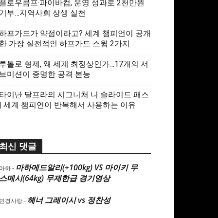
플로우콤프·파이바컵, 운영 성과로 2천만원
기부…지역사회 상생 실천
하프가드가 약점이라고? 세계 챔피언이 공개
한 가장 실전적인 하프가드 스윕 2가지
루톨로 형제, 왜 세계 최정상인가…17개의 서
브미션이 증명한 공격 본능
타이난 달프라의 시그니처 니 슬라이드 패스
| 세계 챔피언이 반복해서 사용하는 이유
최신 댓글
마하메드알리(+100kg) VS 마이키 무
아하
-
스메시(64kg) 무제한급 경기영상
헤너 그레이시 vs 정찬성
민경사랑
-