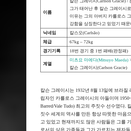
칼슨 그레이시Carlson Gracie) /
그가 태어난 후 칼슨 그레이시로
이름
이유는 그의 아버지 카를로스 그레이시(
강함을 상징한다고 믿었기 때문
닉네임
칼스오(Carlsão)
체급
67kg – 72kg
경기기록
18번 경기 중 1번 패배(판정패)
미츠요 마에다(Mitsuyo Maeda)
계열
칼슨 그레이시(Carlson Gracie)
칼슨 그레이시는 1932년 8월 13일에 브
립자인 카를로스 그레이시의 아들이며 1950~1
Barred/Vale Tudo) 최고의 주짓수 선
짓수 세계의 역사를 만든 항상 따뜻한 마음
고 있었고 현재까지도 많은 사람들은 그를 
로서의 삶은 가족들과 그가 가르치는 제자들