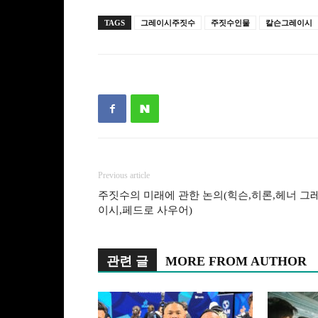
TAGS
그레이시주짓수
주짓수인물
칼슨그레이시
Previous article
주짓수의 미래에 관한 논의(힉슨,히론,헤너 그
이시,페드로 사우어)
관련 글
MORE FROM AUTHOR