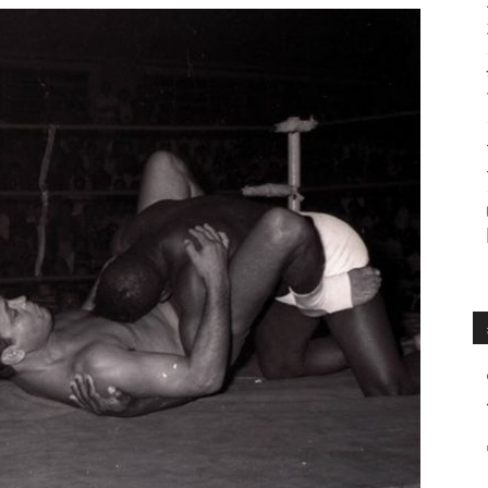
수
매
거
진