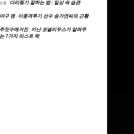
다리찢기 잘하는 법 : 일상 속 습관
민큥
-
야구 팬
이종격투기 선수 송가연씨의 근황
-
주짓수매거진
키난 코넬리우스가 알려주
-
는 7가지 리스트 락