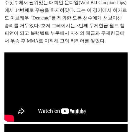
주짓수에서 권위있는 대회인 문디알(Worl BJJ Campionships)
에서 14번째로 우승을 차지하였다. 그는 이 경기에서 히카르
도 아브레우 “Demente”를 제외한 모든 선수에게 서브미션
승리를 거두었다. 호저 그레이시는 3번째 무제한급 월드 챔
피언이 되고 블랙벨트 부문에서 자신의 체급과 무제한급에
서 우승 후 MMA로 이적해 그의 커리어를 쌓았다.