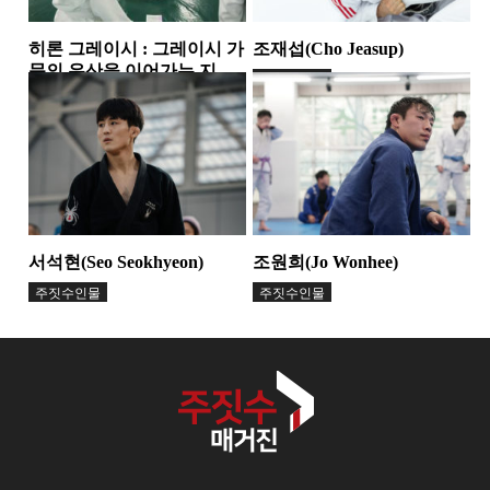
히론 그레이시 : 그레이시 가
조재섭(Cho Jeasup)
문의 유산을 이어가는 지도
주짓수인물
자
주짓수인물
서석현(Seo Seokhyeon)
조원희(Jo Wonhee)
주짓수인물
주짓수인물