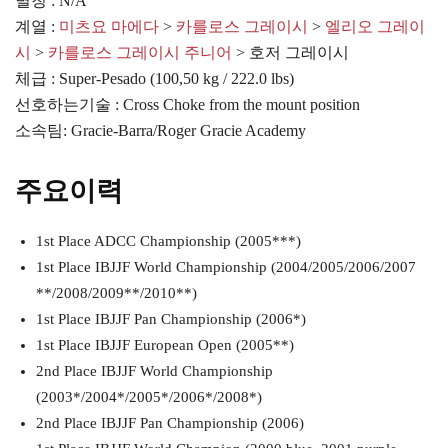
별칭 : N/A
계열 :
미츠요 마에다
>
카를로스 그레이시
>
엘리오 그레이
시
>
카를로스 그레이시 주니어
> 호저 그레이시
체급 : Super-Pesado (100,50 kg / 222.0 lbs)
선호하는기술 : Cross Choke from the mount position
소속팀: Gracie-Barra/Roger Gracie Academy
주요이력
1st Place ADCC Championship (2005***)
1st Place IBJJF World Championship (2004/2005/2006/2007
**/2008/2009**/2010**)
1st Place IBJJF Pan Championship (2006*)
1st Place IBJJF European Open (2005**)
2nd Place IBJJF World Championship
(2003*/2004*/2005*/2006*/2008*)
2nd Place IBJJF Pan Championship (2006)