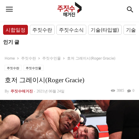
시합일정
주짓수란
주짓수소식
기술(타입별)
기술(
인기 글
Home
주짓수란
주짓수인물
호저 그레이시(Roger Gracie)
주짓수란
주짓수인물
호저 그레이시(Roger Gracie)
3985
0
By
주짓수매거진
-
2021년 06월 24일