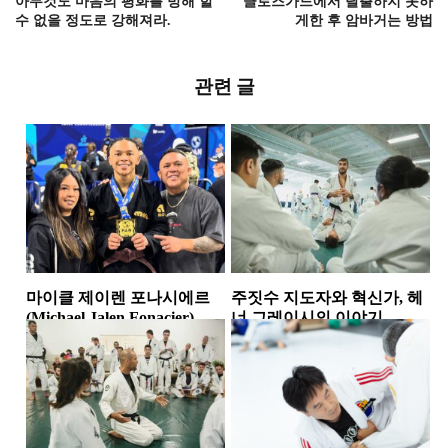
아무것도 마음의 평화를 방해 할
클로즈가드에서 탈출하지 못하
수 없을 정도로 강해져라.
게한 후 암바거는 방법
관련 글
마이클 제이렌 포나시에르
주짓수 지도자와 혁신가, 헤
(Michael Jalen Fonacier)
너 그레이시의 이야기
주짓수인물
주짓수인물