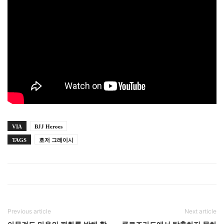
VIA
BJJ Heroes
TAGS
호저 그레이시
Previous article
Next article