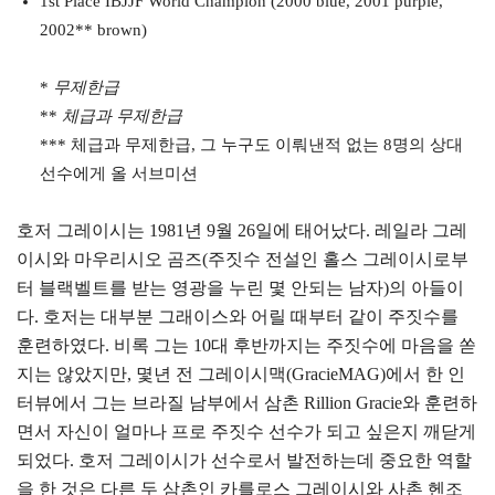
1st Place IBJJF World Champion (2000 blue, 2001 purple,
2002** brown)
*
무제한급
**
체급과 무제한급
*** 체급과 무제한급, 그 누구도 이뤄낸적 없는 8명의 상대
선수에게 올 서브미션
호저 그레이시는 1981년 9월 26일에 태어났다. 레일라 그레
이시와 마우리시오 곰즈(주짓수 전설인 홀스 그레이시로부
터 블랙벨트를 받는 영광을 누린 몇 안되는 남자)의 아들이
다. 호저는 대부분 그래이스와 어릴 때부터 같이 주짓수를
훈련하였다. 비록 그는 10대 후반까지는 주짓수에 마음을 쏟
지는 않았지만, 몇년 전 그레이시맥(GracieMAG)에서 한 인
터뷰에서 그는 브라질 남부에서 삼촌 Rillion Gracie와 훈련하
면서 자신이 얼마나 프로 주짓수 선수가 되고 싶은지 깨닫게
되었다. 호저 그레이시가 선수로서 발전하는데 중요한 역할
을 한 것은 다른 두 삼촌인 카를로스 그레이시와 사촌 헨조