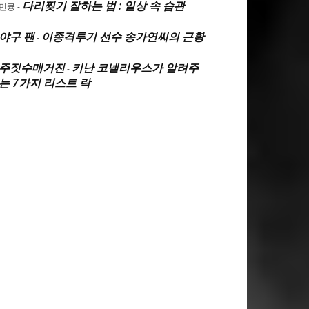
다리찢기 잘하는 법 : 일상 속 습관
민큥
-
야구 팬
이종격투기 선수 송가연씨의 근황
-
주짓수매거진
키난 코넬리우스가 알려주
-
는 7가지 리스트 락