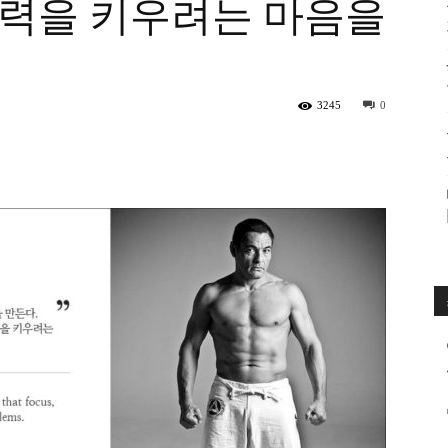
능력을 키우려는 마음을
수
3245
0
매
거
진