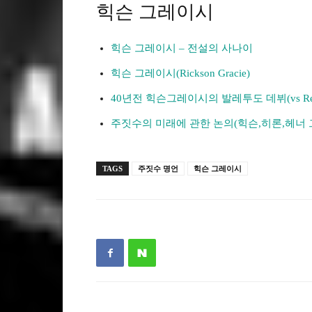
힉슨 그레이시
힉슨 그레이시 – 전설의 사나이
힉슨 그레이시(Rickson Gracie)
40년전 힉슨그레이시의 발레투도 데뷔(vs Rei 
주짓수의 미래에 관한 논의(힉슨,히론,헤너
TAGS
주짓수 명언
힉슨 그레이시