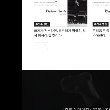
주짓수 명언
주짓수 명언
크기가 전부라면, 코끼리가 정글의 왕
두려움은 죽
이 되어야 할 것이다.
추게한다.
〈주짓수 매거진〉**은 201