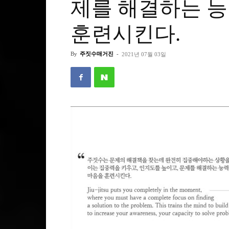
제를 해결하는 
훈련시킨다.
By
주짓수매거진
-
2021년 07월 03일