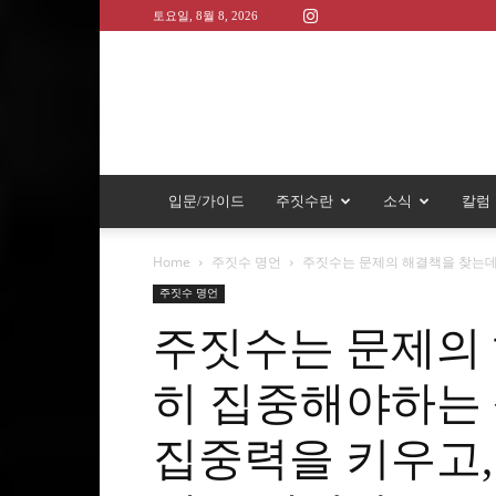
토요일, 8월 8, 2026
입문/가이드
주짓수란
소식
칼럼
Home
주짓수 명언
주짓수는 문제의 해결책을 찾는데 
주짓수 명언
주짓수는 문제의
히 집중해야하는 
집중력을 키우고,