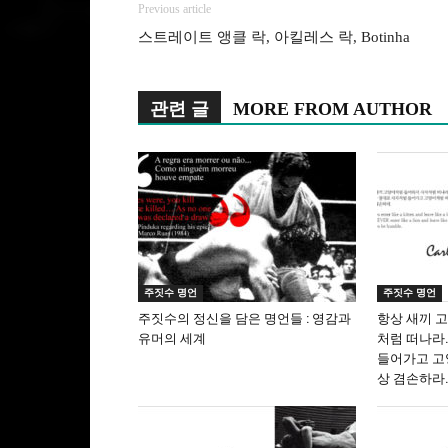
Previous article
스트레이트 앵클 락, 아킬레스 락, Botinha
관련 글
MORE FROM AUTHOR
주짓수 명언
주짓수 명언
주짓수의 정신을 담은 명언들 : 영감과
항상 새끼 
유머의 세계
처럼 떠나라
들어가고 고
상 겸손하라