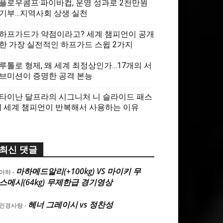
플로우콤프·파이바컵, 운영 성과로 2천만원
기부…지역사회 상생 실천
하프가드가 약점이라고? 세계 챔피언이 공개
한 가장 실전적인 하프가드 스윕 2가지
루톨로 형제, 왜 세계 최정상인가…17개의 서
브미션이 증명한 공격 본능
타이난 달프라의 시그니처 니 슬라이드 패스
| 세계 챔피언이 반복해서 사용하는 이유
최신 댓글
마하메드알리(+100kg) VS 마이키 무
아하
-
스메시(64kg) 무제한급 경기영상
헤너 그레이시 vs 정찬성
민경사랑
-