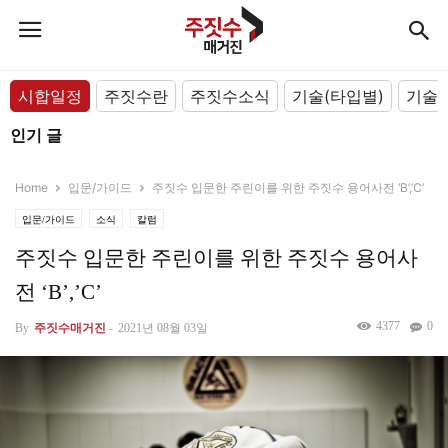
시합일정
주짓수란
주짓수소식
기술(타입별)
기술(
인기 글
Home
입문/가이드
주짓수 입문한 주린이를 위한 주짓수 용어사전 ‘B’,’C’
입문/가이드
소식
칼럼
주짓수 입문한 주린이를 위한 주짓수 용어사
전 ‘B’,’C’
4377
0
By
주짓수매거진
-
2021년 08월 03일