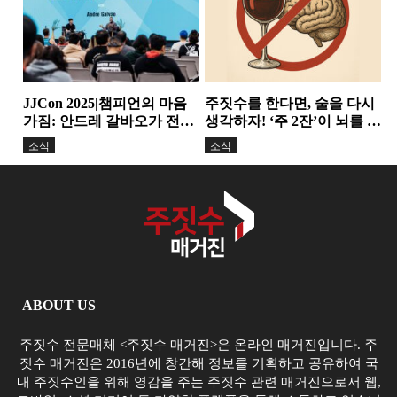
JJCon 2025|챔피언의 마음
주짓수를 한다면, 술을 다시
가짐: 안드레 갈바오가 전한
생각하자! ‘주 2잔’이 뇌를 줄
정신력과 변화의 힘
인다. 기술보다 더...
소식
소식
ABOUT US
주짓수 전문매체 <주짓수 매거진>은 온라인 매거진입니다. 주
짓수 매거진은 2016년에 창간해 정보를 기획하고 공유하여 국
내 주짓수인을 위해 영감을 주는 주짓수 관련 매거진으로서 웹,