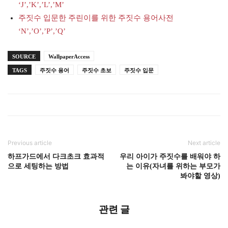
‘J’,’K’,’L’,’M’
주짓수 입문한 주린이를 위한 주짓수 용어사전
‘N’,’O’,’P’,’Q’
SOURCE
WallpaperAccess
TAGS
주짓수 용어
주짓수 초보
주짓수 입문
Previous article
Next article
하프가드에서 다크초크 효과적
우리 아이가 주짓수를 배워야 하
으로 세팅하는 방법
는 이유(자녀를 위하는 부모가
봐야할 영상)
관련 글