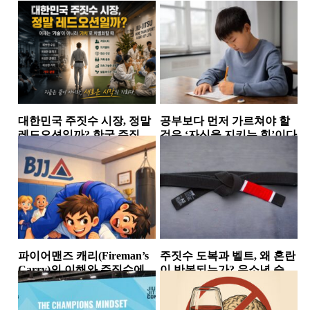
대한민국 주짓수 시장, 정말
공부보다 먼저 가르쳐야 할
레드오션일까? 한국 주짓수
것은 ‘자신을 지키는 힘’이다
시장에서 살아남는 체육관
소식
소식
들의 공통점
파이어맨즈 캐리(Fireman’s
주짓수 도복과 벨트, 왜 혼란
Carry)의 이해와 주짓수에서
이 반복되는가? 유소년 승급
의 활용
논란이 던진 구조적...
스탠딩
소식