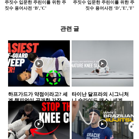
주짓수 입문한 주린이를 위한 주
주짓수 입문한 주린이를 위한 주
짓수 용어사전 ‘B’,’C’
짓수 용어사전 ‘D’,’E’,’F’
관련 글
하프가드가 약점이라고? 세
타이난 달프라의 시그니처
계 챔피언이 공개한 가장 실
니 슬라이드 패스 | 세계 챔
전적인 하프가드 스윕 2가지
피언이 반복해서 사용하는...
하프가드
하프가드