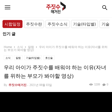
시합일정
주짓수란
주짓수소식
기술(타입별)
기술(
인기 글
Home
소식
칼럼
우리 아이가 주짓수를 배워야 하는 이유(자녀를 위하
는 부모가 봐야할 영상)
소식
칼럼
기술(타입별)
호신술
우리 아이가 주짓수를 배워야 하는 이유(자녀
를 위하는 부모가 봐야할 영상)
3209
0
By
주짓수매거진
-
2021년 08월 03일