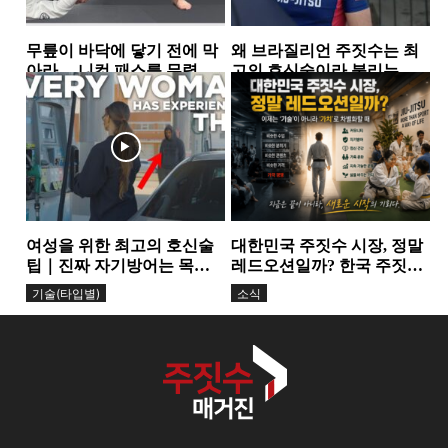
무릎이 바닥에 닿기 전에 막
왜 브라질리언 주짓수는 최
아라… 니컷 패스를 무력화
고의 호신술이라 불리는
하는 핵심 원리
가… 그레이시 형제가 말하
가드
그레이시주짓수
는 ‘거리의 과학’
여성을 위한 최고의 호신술
대한민국 주짓수 시장, 정말
팁｜진짜 자기방어는 목소
레드오션일까? 한국 주짓수
리에서 시작된다
시장에서 살아남는 체육관
기술(타입별)
소식
들의 공통점