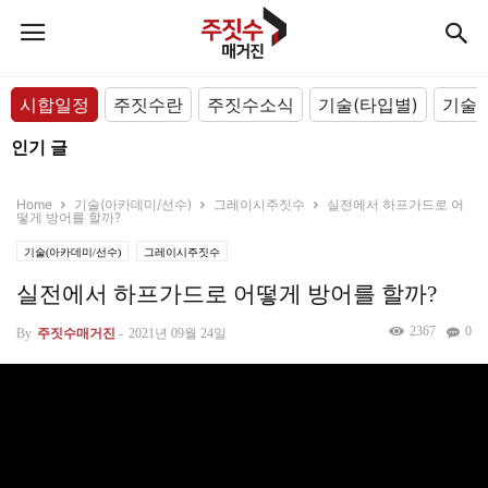
시합일정
주짓수란
주짓수소식
기술(타입별)
기술(
인기 글
Home
기술(아카데미/선수)
그레이시주짓수
실전에서 하프가드로 어
떻게 방어를 할까?
기술(아카데미/선수)
그레이시주짓수
실전에서 하프가드로 어떻게 방어를 할까?
2367
0
By
주짓수매거진
-
2021년 09월 24일