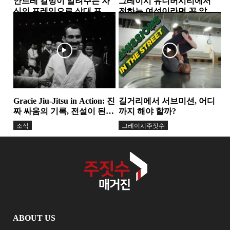
안드레 갈벙이 알려주는 자
그레이시 유니버시티에서
신의 프레임으로 상대 프레
전하는 여성이라면 꼭 알아
임 부수기
야 할 3가지 타격 기술
가드패스
그레이시주짓수
Gracie Jiu-Jitsu in Action: 진
길거리에서 서브미션, 어디
짜 싸움의 기록, 전설이 된
까지 해야 할까?
다큐멘터리
소식
그레이시주짓수
ABOUT US