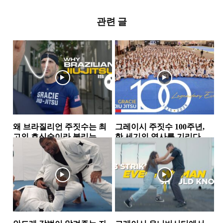
관련 글
왜 브라질리언 주짓수는 최
그레이시 주짓수 100주년,
고의 호신술이라 불리는
한 세기의 역사를 기리다
가… 그레이시 형제가 말하
그레이시주짓수
뉴스
는 ‘거리의 과학’