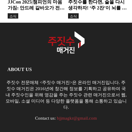
JJCon 2025|챔피언의 마음
주짓수를 한다면, 술을 다시
가짐: 안드레 갈바오가 전한
생각하자! ‘주 2잔’이 뇌를 줄
정신력과 변화의 힘
인다. 기술보다 더...
소식
소식
ABOUT US
주짓수 전문매체 <주짓수 매거진>은 온라인 매거진입니다. 주
짓수 매거진은 2016년에 창간해 정보를 기획하고 공유하여 국
내 주짓수인을 위해 영감을 주는 주짓수 관련 매거진으로서 웹,
모바일, 소셜 미디어 등 다양한 플랫폼을 통해 소통하고 있습니
다.
Contact us:
bjjmagkr@gmail.com