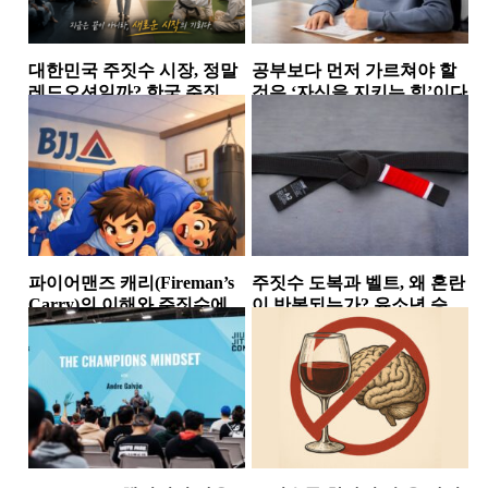
대한민국 주짓수 시장, 정말
공부보다 먼저 가르쳐야 할
레드오션일까? 한국 주짓수
것은 ‘자신을 지키는 힘’이다
시장에서 살아남는 체육관
소식
소식
들의 공통점
파이어맨즈 캐리(Fireman’s
주짓수 도복과 벨트, 왜 혼란
Carry)의 이해와 주짓수에서
이 반복되는가? 유소년 승급
의 활용
논란이 던진 구조적...
테이크다운
소식