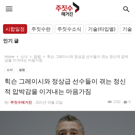
시합일정
주짓수란
주짓수소식
기술(타입별)
기술(
인기 글
Home
소식
칼럼
힉슨 그레이시와 정상급 선수들이 겪는 정신적 압박
감을 이겨내는 마음가짐
소식
칼럼
힉슨 그레이시와 정상급 선수들이 겪는 정신
적 압박감을 이겨내는 마음가짐
2102
0
By
주짓수매거진
-
2021년 10월 22일