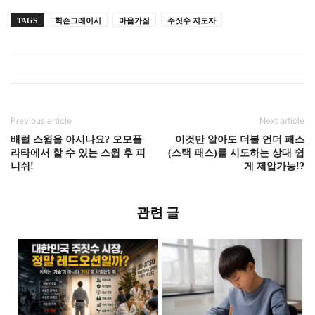
TAGS
힉슨그레이시
마음가짐
주짓수 지도자
Previous article
Next article
배럴 스윕을 아시나요? 오모플
이것만 알아도 더블 언더 패스
라타에서 할 수 있는 스윕 후 피
(스택 패스)를 시도하는 상대 쉽
니쉬!
게 제압가능!?
관련 글