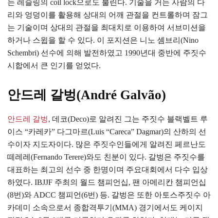
는 레슬링의 coil lock으로도 불린다. 기술을 거는 사람의 다
리와 엉덩이를 활용해 상대의 어깨 관절을 컨트롤하며 잠그
는 기술이며 상대의 관절을 최대치로 이용하여 서브미션을
하거나 스윕을 할 수 있다. 이 포지션은 니노 솀브리(Nino
Schembri) 선수에 의해 발전하였고 1990년대 중반에 주짓수
시합에서 큰 인기를 얻었다.
안드레 갈벙(André Galvão)
안드레 갈벙
, 데코(Deco)로 알려진 그는 주짓수 블랙벨트 루
이스 “카레카” 다그마르(Luis “Careca” Dagmar)의 산하의 선
수이자 지도자이다. 많은 주짓수인들에게 알려진 페르난도
떼레레(Fernando Terere)와도 친분이 있다. 갈벙은 주짓수를
대표하는 최고의 선수 중 한명이며 주요대회에서 다수 입상
하였다. IBJJF 주최의 월드 챔피언십, 팬 아메리칸 챔피언십
(8번)와 ADCC 챔피언(6번) 등. 갈벙은 또한 아토스주짓수 아
카데미 소속으로서 종합격투기(MMA) 경기에서도 케이지