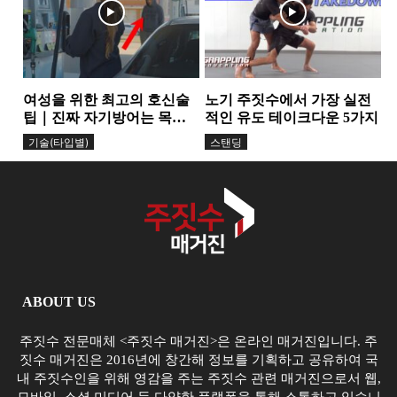
여성을 위한 최고의 호신술
노기 주짓수에서 가장 실전
팁｜진짜 자기방어는 목소
적인 유도 테이크다운 5가지
리에서 시작된다
기술(타입별)
스탠딩
ABOUT US
주짓수 전문매체 <주짓수 매거진>은 온라인 매거진입니다. 주
짓수 매거진은 2016년에 창간해 정보를 기획하고 공유하여 국
내 주짓수인을 위해 영감을 주는 주짓수 관련 매거진으로서 웹,