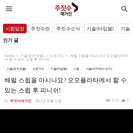
시합일정
주짓수란
주짓수소식
기술(타입별)
기술(
인기 글
Home
기술(포지션별)
오픈가드
배럴 스윕을 아시나요? 오모플라타에
서 할 수 있는 스윕 후 피니쉬!
기술(포지션별)
오픈가드
기술(타입별)
스윕
기술(아카데미/선수)
배럴 스윕을 아시나요? 오모플라타에서 할 수
있는 스윕 후 피니쉬!
2174
0
By
주짓수매거진
-
2021년 10월 21일