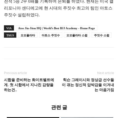
전적 5승 2무 0패를 기록하며 은퇴를 하였다. 현재는 미국 캘
리포니아 샌디에고에 현 시대의 주짓수 최고의 팀인 아토스
주짓수 설립하였다.
VIA
Atos Jiu-Jitsu HQ | World's Best BJJ Academy - Home Page
TAGS
오모플라타
아토스 주짓수
오모플라타 스윕
주짓수 스윕
Previous article
Next article
시합을 준비하는 화이트벨트에
힉슨 그레이시와 정상급 선수들
게. 첫 시합에서 지나친 감량을
이 겪는 정신적 압박감을 이겨내
하는건..
는 마음가짐
관련 글