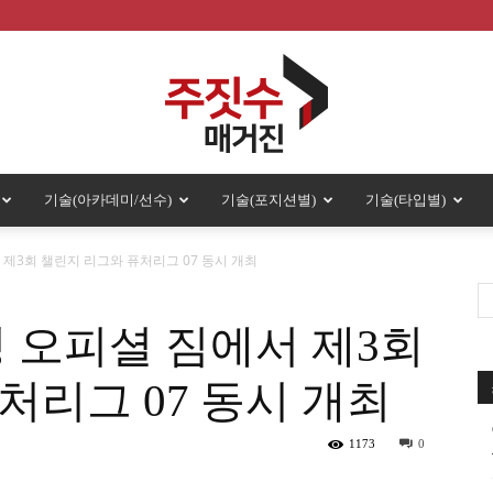
기술(아카데미/선수)
기술(포지션별)
기술(타입별)
주
 제3회 챌린지 리그와 퓨처리그 07 동시 개최
성 오피셜 짐에서 제3회
짓
처리그 07 동시 개최
1173
0