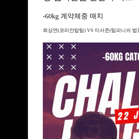
-60kg 계약체중 매치
최상연(코리안탑팀) VS 이서준(팀피니쉬 법