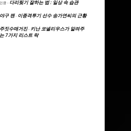
다리찢기 잘하는 법 : 일상 속 습관
민큥
-
야구 팬
이종격투기 선수 송가연씨의 근황
-
주짓수매거진
키난 코넬리우스가 알려주
-
는 7가지 리스트 락