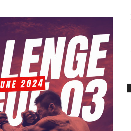
수
매
거
진