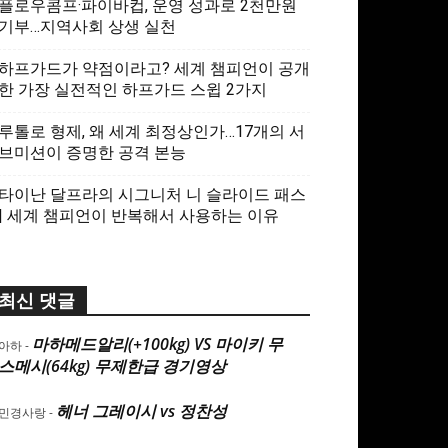
플로우콤프·파이바컵, 운영 성과로 2천만원
기부…지역사회 상생 실천
하프가드가 약점이라고? 세계 챔피언이 공개
한 가장 실전적인 하프가드 스윕 2가지
루톨로 형제, 왜 세계 최정상인가…17개의 서
브미션이 증명한 공격 본능
타이난 달프라의 시그니처 니 슬라이드 패스
| 세계 챔피언이 반복해서 사용하는 이유
최신 댓글
마하메드알리(+100kg) VS 마이키 무
아하
-
스메시(64kg) 무제한급 경기영상
헤너 그레이시 vs 정찬성
민경사랑
-