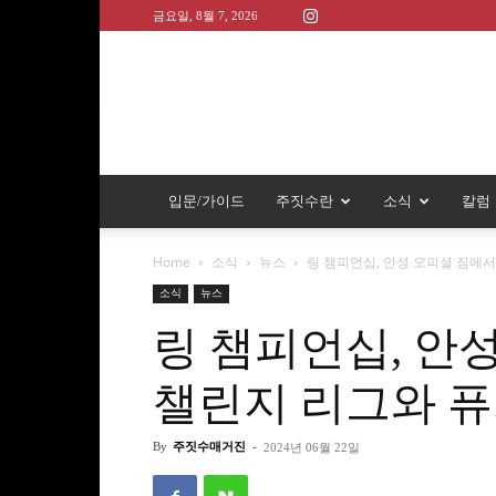
금요일, 8월 7, 2026
입문/가이드
주짓수란
소식
칼럼
Home
소식
뉴스
링 챔피언십, 안성 오피셜 짐에서
소식
뉴스
링 챔피언십, 안
챌린지 리그와 퓨
By
주짓수매거진
-
2024년 06월 22일