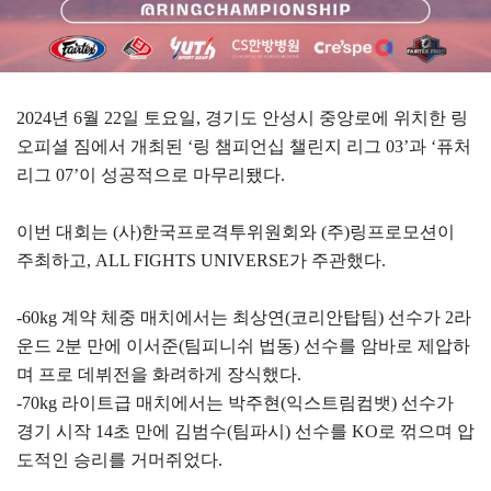
2024년 6월 22일 토요일, 경기도 안성시 중앙로에 위치한 링
오피셜 짐에서 개최된 ‘링 챔피언십 챌린지 리그 03’과 ‘퓨처
리그 07’이 성공적으로 마무리됐다.
이번 대회는 (사)한국프로격투위원회와 (주)링프로모션이
주최하고, ALL FIGHTS UNIVERSE가 주관했다.
-60kg 계약 체중 매치에서는 최상연(코리안탑팀) 선수가 2라
운드 2분 만에 이서준(팀피니쉬 법동) 선수를 암바로 제압하
며 프로 데뷔전을 화려하게 장식했다.
-70kg 라이트급 매치에서는 박주현(익스트림컴뱃) 선수가
경기 시작 14초 만에 김범수(팀파시) 선수를 KO로 꺾으며 압
도적인 승리를 거머쥐었다.