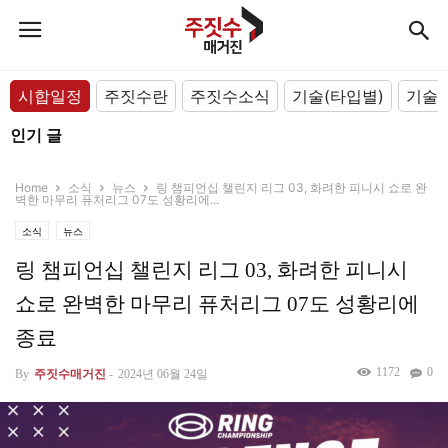
시합일정
주짓수란
주짓수소식
기술(타입별)
기술(
인기 글
Home
소식
뉴스
링 챔피언십 챌린지 리그 03, 화려한 피니시 쇼로 완
벽한 마무리 퓨처리그 07도 성황리에...
소식
뉴스
링 챔피언십 챌린지 리그 03, 화려한 피니시
쇼로 완벽한 마무리 퓨처리그 07도 성황리에
종료
1172
0
By
주짓수매거진
-
2024년 06월 24일