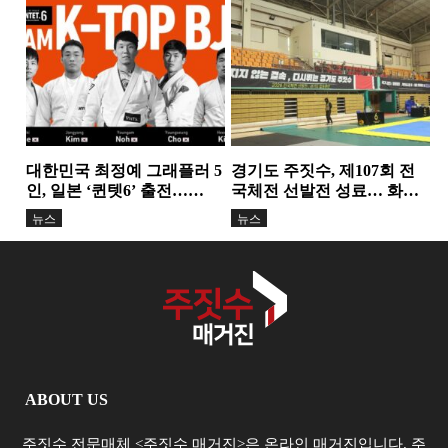
력을 배우는 아이들
급…18년간 이어온 헌신과
뉴스
뉴스
성장의 결실
대한민국 최정예 그래플러 5
경기도 주짓수, 제107회 전
인, 일본 ‘퀸텟6’ 출전…
국체전 선발전 성료… 화합
TEAM K-TOP BJJ, 서바이
과 도약의 무대 마련
뉴스
뉴스
벌...
ABOUT US
주짓수 전문매체 <주짓수 매거진>은 온라인 매거진입니다. 주