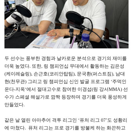
두 선수는 풍부한 경험과 날카로운 분석으로 경기의 재미를
더욱 높였다. 또한, 링 챔피언십 무대에서 활동하는 김은성
(케이레슬링), 손근호(코리안탑팀), 문국환(퍼스트짐), 남대
현(천무관) 그리고 링 챔피언십 신인 발굴 프로그램 ‘주먹인
운다-지옥‘에서 절대고수로 참여한 이경섭(링 강서MMA) 선
수가 스페셜 해설가로 깜짝 등장하며 경기를 더욱 풍성하게
만들었다.
같은 날 열린 아마추어 격투 리그인 ‘퓨처 리그 07’도 성황리
에 마쳤다. 퓨처 리그는 프로 경기를 방불케 하는 화끈하고