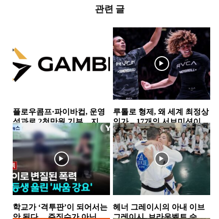
관련 글
플로우콤프·파이바컵, 운영
루톨로 형제, 왜 세계 최정상
성과로 2천만원 기부…지역
인가…17개의 서브미션이
사회 상생 실천
증명한 공격 본능
뉴스
소식
학교가 ‘격투판’이 되어서는
헤너 그레이시의 아내 이브
안 된다… 주짓수가 아닌 폭
그레이시, 브라운벨트 승