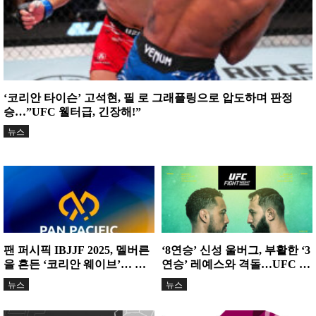
‘코리안 타이슨’ 고석현, 필 로 그래플링으로 압도하며 판정
승…”UFC 웰터급, 긴장해!”
뉴스
팬 퍼시픽 IBJJF 2025, 멜버른
‘8연승’ 신성 울버그, 부활한 ‘3
을 흔든 ‘코리안 웨이브’… 한
연승’ 레예스와 격돌…UFC 타
국 선수들 메이저...
이틀 도전권 노린다
뉴스
뉴스