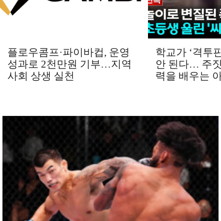
플로우콤프·파이바컵, 운영
학교가 ‘격투
성과로 2천만원 기부…지역
안 된다… 주
사회 상생 실천
력을 배우는 