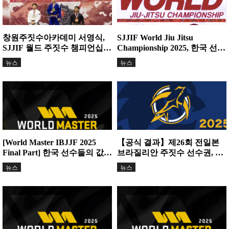
창원주짓수아카데미 서영식,
SJJIF World Jiu Jitsu
SJJIF 월드 주짓수 챔피언십
Championship 2025, 한국 선수
2025 금메달 쾌거
들의 활약
뉴스
뉴스
[World Master IBJJF 2025
【공식 결과】제26회 전일본
Final Part] 한국 선수들의 값진
브라질리안 주짓수 선수권, 한
성과!
국 선수단 대활약
뉴스
뉴스