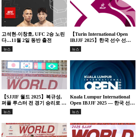
고석현-이창호, UFC 2승 노린
【Turin International Open
다…11월 2일 동반 출전
IBJJF 2025】한국 선수 선
전… 와이어·그레이시 바하 코
뉴스
뉴스
리아 중심으로...
【SJJIF 월드 2025】복규성,
Kuala Lumpur International
퍼플 루스터 전 경기 승리로 정
Open IBJJF 2025 — 한국 선수
상 등극
들 ‘다관왕’ 릴레이
뉴스
뉴스