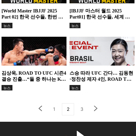
[World Master IBJJF 2025
[IBJJF 마스터 월드 2025
Part 02] 한국 선수들, 한번 더
Part01] 한국 선수들, 세계 무
빛내다!
대서 값진 메달...
뉴스
뉴스
김상욱, ROAD TO UFC 시즌4
스승 따라 UFC 간다… 김동현
결승 진출…“둘 중 하나는 KO
·정찬성 제자 4인, ROAD TO
된다”
UFC 시즌4...
뉴스
뉴스
1
2
3