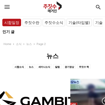
시합일정
주짓수란
주짓수소식
기술(타입별)
기술(
인기 글
Home
소식
뉴스
Page 2
뉴스
시합소식
뉴스
세미나소식
칼럼
경기영상
주짓수 책