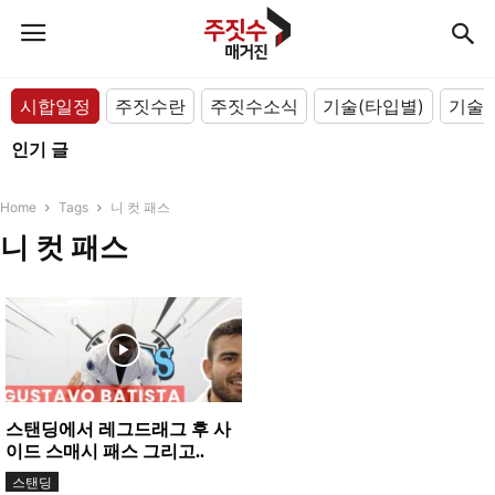
시합일정
주짓수란
주짓수소식
기술(타입별)
기술(
인기 글
Home
Tags
니 컷 패스
니 컷 패스
스탠딩에서 레그드래그 후 사
이드 스매시 패스 그리고..
스탠딩