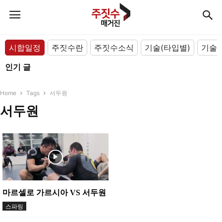
시합일정
주짓수란
주짓수소식
기술(타입별)
기술(
인기 글
Home
Tags
서두원
서두원
마르셀로 가르시아 VS 서두원
스파링