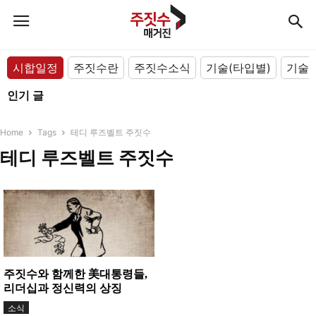
시합일정
주짓수란
주짓수소식
기술(타입별)
기술(
인기 글
Home
Tags
테디 루즈벨트 주짓수
테디 루즈벨트 주짓수
주짓수와 함께한 美대통령들,
리더십과 정신력의 상징
소식