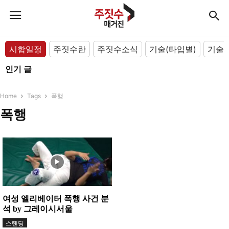
시합일정
주짓수란
주짓수소식
기술(타입별)
기술(
인기 글
Home
Tags
폭행
폭행
여성 엘리베이터 폭행 사건 분
석 by 그레이시서울
스탠딩