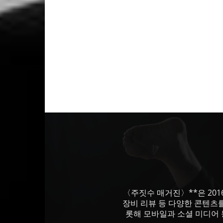
〈주짓수 매거진〉**은 201
장비 리뷰 등 다양한 콘텐츠
롯해 모바일과 소셜 미디어 