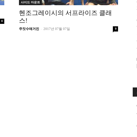
사이드 마운트
수
헨조그레이시의 서프라이즈 클래
스!
0
-
주짓수매거진
2017년 07월 07일
0
매
거
진