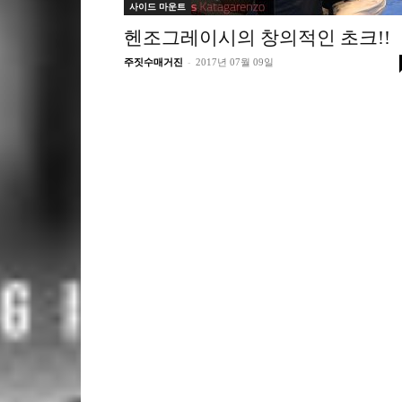
사이드 마운트
헨조그레이시의 창의적인 초크!!
-
주짓수매거진
2017년 07월 09일