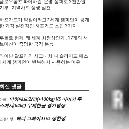
플로우콤프·파이바컵, 운영 성과로 2천만원
기부…지역사회 상생 실천
하프가드가 약점이라고? 세계 챔피언이 공개
한 가장 실전적인 하프가드 스윕 2가지
루톨로 형제, 왜 세계 최정상인가…17개의 서
브미션이 증명한 공격 본능
타이난 달프라의 시그니처 니 슬라이드 패스
| 세계 챔피언이 반복해서 사용하는 이유
최신 댓글
마하메드알리(+100kg) VS 마이키 무
아하
-
스메시(64kg) 무제한급 경기영상
헤너 그레이시 vs 정찬성
민경사랑
-