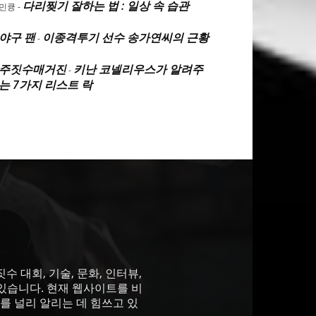
다리찢기 잘하는 법 : 일상 속 습관
민큥
-
야구 팬
이종격투기 선수 송가연씨의 근황
-
주짓수매거진
키난 코넬리우스가 알려주
-
는 7가지 리스트 락
 대회, 기술, 문화, 인터뷰,
있습니다. 현재 웹사이트를 비
를 널리 알리는 데 힘쓰고 있