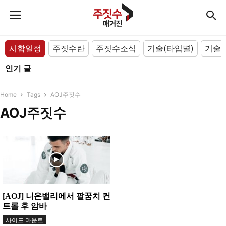
시합일정
주짓수란
주짓수소식
기술(타입별)
기술(
인기 글
Home
Tags
AOJ주짓수
AOJ주짓수
[AOJ] 니온밸리에서 팔꿈치 컨
트롤 후 암바
사이드 마운트