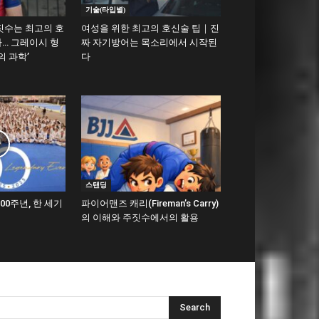
기술(타입별)
짓수는 최고의 호
여성을 위한 최고의 호신술 팁｜진
… 그레이시 형
짜 자기방어는 목소리에서 시작된
의 과학’
다
스탠딩
00주년, 한 세기
파이어맨즈 캐리(Fireman’s Carry)
의 이해와 주짓수에서의 활용