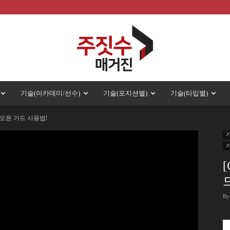
기술(아카데미/선수)
기술(포지션별)
기술(타입별)
주
오픈 가드 사용법!
짓
By