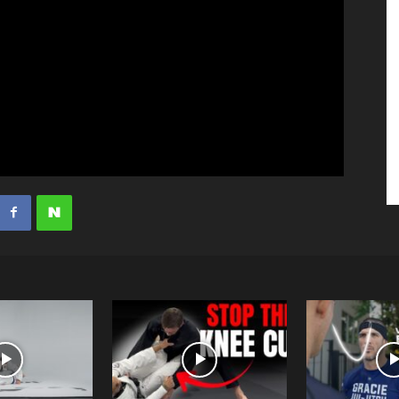
수
매
거
진