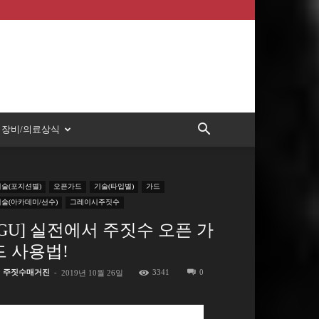
장비/의료상식
기술(포지션별)
오픈가드
기술(타입별)
가드
기술(아카데미/선수)
그레이시주짓수
[GU] 실전에서 주짓수 오픈 가
드 사용법!
주짓수매거진
-
3341
0
2019년 10월 26일