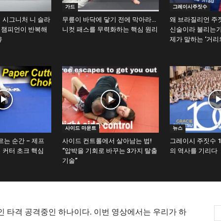
가드
그레이시주짓수
 시그니처 니 슬라
무릎이 바닥에 닿기 전에 막아라…
왜 브라질리언 주
계 챔피언이 반복해
니컷 패스를 무력화하는 핵심 원리
신술이라 불리는가
유
제가 말하는 ‘거리
사이드 마운트
뉴스
르는 순간 – 제프
사이드 컨트롤에서 살아남는 법!
그레이시 주짓수 1
 커터 초크 핵심
“압박을 기회로 바꾸는 3가지 탈출
의 역사를 기리다
기술”
 타격 공격중인 하나이다. 이번 영상에서는 우리가 하