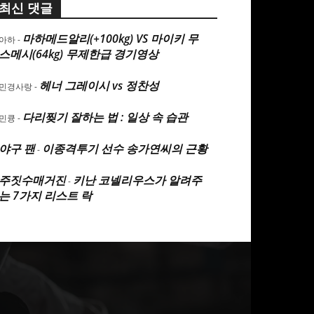
최신 댓글
마하메드알리(+100kg) VS 마이키 무
아하
-
스메시(64kg) 무제한급 경기영상
헤너 그레이시 vs 정찬성
민경사랑
-
다리찢기 잘하는 법 : 일상 속 습관
민큥
-
야구 팬
이종격투기 선수 송가연씨의 근황
-
주짓수매거진
키난 코넬리우스가 알려주
-
는 7가지 리스트 락