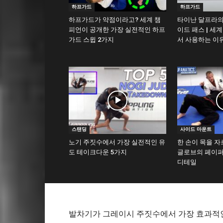
하프가드
하프가드
하프가드가 약점이라고? 세계 챔
타이난 달프라의
피언이 공개한 가장 실전적인 하프
이드 패스 | 세
가드 스윕 2가지
서 사용하는 이
스탠딩
사이드 마운트
노기 주짓수에서 가장 실전적인 유
한 손이 목을 자
도 테이크다운 5가지
글로브의 페이퍼
디테일
발차기가 그레이시 주짓수에서 가장 효과적인