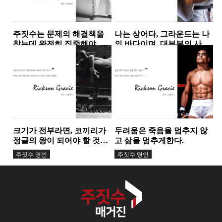
주짓수는 문제의 해결책을
나는 상어다, 그라운드는 나
찾는데 완전히 집중해야하
의 바다이며, 대부분의 사람
는 상황을 만든다. 이는 집중
들은 수영조차 할 줄 모른다.
주짓수 명언
주짓수 명언
력을 키우고,...
크기가 전부라면, 코끼리가
두려움은 죽음을 멈추지 않
정글의 왕이 되어야 할 것이
고 삶을 멈추게한다.
다.
주짓수 명언
주짓수 명언