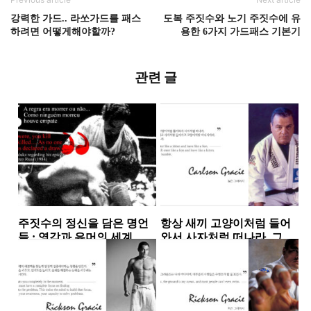
강력한 가드.. 라쏘가드를 패스
도복 주짓수와 노기 주짓수에 유
하려면 어떻게해야할까?
용한 6가지 가드패스 기본기
관련 글
주짓수의 정신을 담은 명언
항상 새끼 고양이처럼 들어
들 : 영감과 유머의 세계
와서 사자처럼 떠나라. 그러
나 절대로 사자처럼 들어가
주짓수 명언
주짓수 명언
고 고양이처럼...