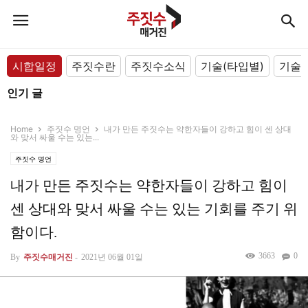
시합일정
주짓수란
주짓수소식
기술(타입별)
기술(
인기 글
Home
주짓수 명언
내가 만든 주짓수는 약한자들이 강하고 힘이 센 상대
와 맞서 싸울 수는 있는...
주짓수 명언
내가 만든 주짓수는 약한자들이 강하고 힘이
센 상대와 맞서 싸울 수는 있는 기회를 주기 위
함이다.
3663
0
By
주짓수매거진
-
2021년 06월 01일