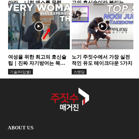
아라… 니컷 패스를 무력화
고의 호신술이라 불리는
하는 핵심 원리
가… 그레이시 형제가 말하
가드
그레이시주짓수
는 ‘거리의 과학’
여성을 위한 최고의 호신술
노기 주짓수에서 가장 실전
팁｜진짜 자기방어는 목소
적인 유도 테이크다운 5가지
리에서 시작된다
기술(타입별)
스탠딩
ABOUT US