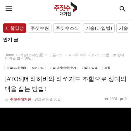
시합일정
주짓수란
주짓수소식
기술(타입별)
기술(
인기 글
Home
기술(포지션별)
오픈가드
데라히바와 라쏘가드 조합으로 상대
의 백을 잡는 방법!
기술(포지션별)
오픈가드
기술(아카데미/선수)
기술(타입별)
스윕
[ATOS]데라히바와 라쏘가드 조합으로 상대의
백을 잡는 방법!
2398
0
By
주짓수매거진
-
2021년 07월 06일