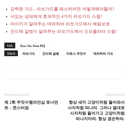
강력한 가드.. 라쏘가드를 패스하려면 어떻게해야할까?
서있는 상대에게 효과적인 4가지 라쏘가드 스윕!
마이키가 알려주는 데라히바 라쏘가드에서 베림보로
안드레 갈벙이 알려주는 라쏘가드에서 오모플라타 스윕!
VIA
Atos Jiu-Jitsu HQ
TAGS
라쏘가드
안드레 갈벙
아토스 주짓수
데라히바 가드
Previous article
Next article
제 2회 주짓수챔피언십 토너먼
항상 새끼 고양이처럼 들어와서
트 – 몬스터짐
사자처럼 떠나라. 그러나 절대로
사자처럼 들어가고 고양이처럼
떠나지마라. 항상 겸손하라.