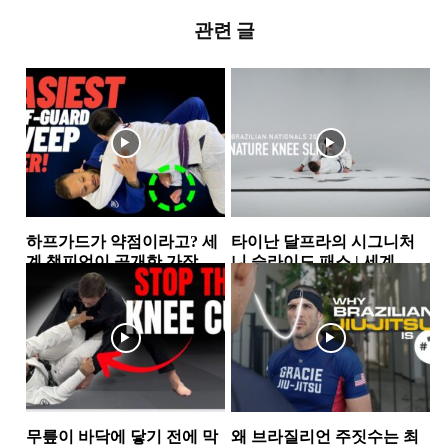
관련 글
하프가드가 약점이라고? 세
타이난 달프라의 시그니처
계 챔피언이 공개한 가장 실
니 슬라이드 패스 | 세계 챔
전적인 하프가드 스윕 2가지
피언이 반복해서 사용하는...
하프가드
가드패스
무릎이 바닥에 닿기 전에 막
왜 브라질리언 주짓수는 최