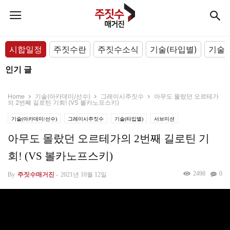
시합일정
주짓수란
주짓수소식
기술(타입별)
기술(
인기 글
Home
기술(아카데미/선수)
그레이시주짓수
아무도 몰랐던 오르테가
의 2번째 길로틴 기회! (VS 볼카노프스키)
기술(아카데미/선수)
그레이시주짓수
기술(타입별)
서브미션
아무도 몰랐던 오르테가의 2번째 길로틴 기
회! (VS 볼카노프스키)
2498
0
By
주짓수매거진
-
2021년 10월 12일