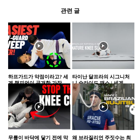
관련 글
하프가드가 약점이라고? 세
타이난 달프라의 시그니처
계 챔피언이 공개한 가장 실
니 슬라이드 패스 | 세계 챔
전적인 하프가드 스윕 2가지
피언이 반복해서 사용하는...
하프가드
하프가드
무릎이 바닥에 닿기 전에 막
왜 브라질리언 주짓수는 최