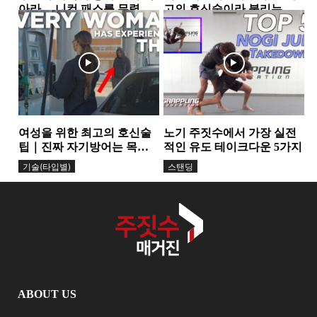
아라… 니컷 패스를 무력화
고의 호신술이라 불리는
하는 핵심 원리
가… 그레이시 형제가 말하
가드
그레이시주짓수
는 ‘거리의 과학’
여성을 위한 최고의 호신술
노기 주짓수에서 가장 실전
팁｜진짜 자기방어는 목소
적인 유도 테이크다운 5가지
리에서 시작된다
기술(타입별)
스탠딩
ABOUT US