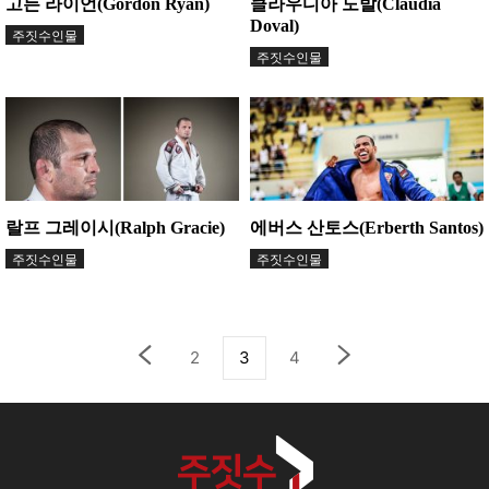
고든 라이언(Gordon Ryan)
클라우디아 도발(Claudia
Doval)
주짓수인물
주짓수인물
랄프 그레이시(Ralph Gracie)
에버스 산토스(Erberth Santos)
주짓수인물
주짓수인물
2
3
4