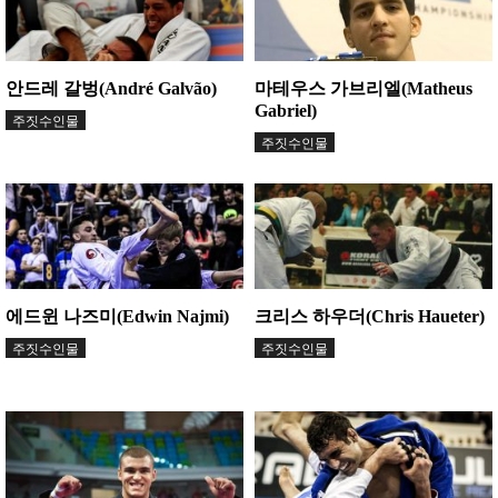
안드레 갈벙(André Galvão)
마테우스 가브리엘(Matheus
Gabriel)
주짓수인물
주짓수인물
에드윈 나즈미(Edwin Najmi)
크리스 하우더(Chris Haueter)
주짓수인물
주짓수인물