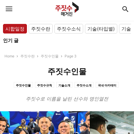
시합일정
주짓수란
주짓수소식
기술(타입별)
기술(
인기 글
Home
주짓수란
주짓수인물
Page 3
주짓수인물
주짓수인물
주짓수규칙
기술소개
주짓수소개
국내 아카데미
해외 아카데미
주짓수로 이름을 날린 선수와 명인열전