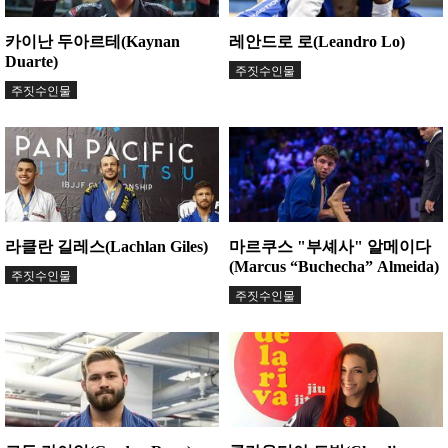
카이난 두아르테(Kaynan
레안드로 로(Leandro Lo)
Duarte)
주짓수인물
주짓수인물
라클란 길레스(Lachlan Giles)
마르쿠스 "부셰사" 알메이다
(Marcus “Buchecha” Almeida)
주짓수인물
주짓수인물