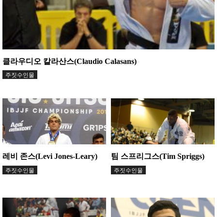
클라우디오 칼라산스(Claudio Calasans)
주짓수인물
레비 존스(Levi Jones-Leary)
팀 스프리그스(Tim Spriggs)
주짓수인물
주짓수인물