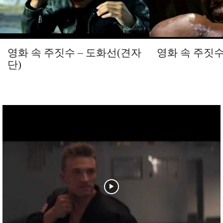
영화 속 주짓수 – 도화선(견자
영화 속 주짓
단)