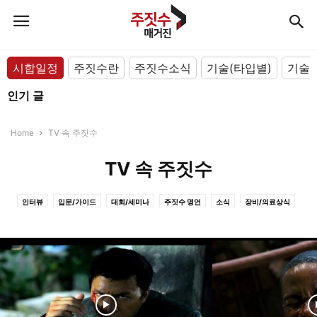
시합일정
주짓수란
주짓수소식
기술(타입별)
기술(
인기 글
Home
TV 속 주짓수
TV 속 주짓수
인터뷰
입문/가이드
대회/세미나
주짓수 명언
소식
장비/의료상식
TV 속 주짓수
기술(아카데미/선수)
기술(포지션별)
기술(타입별)
주짓수란