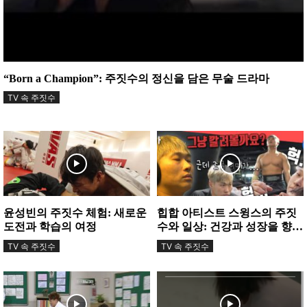
“Born a Champion”: 주짓수의 정신을 담은 무술 드라마
TV 속 주짓수
윤성빈의 주짓수 체험: 새로운
힙합 아티스트 스윙스의 주짓
도전과 학습의 여정
수와 일상: 건강과 성장을 향한
여정
TV 속 주짓수
TV 속 주짓수