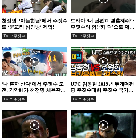
천정명, ‘아는형님’에서 주짓수
드라마 ‘내 남편과 결혼해줘’ :
로 ‘문꼬리 삼인방’ 제압!
주짓수의 힘! ‘키 락’으로 제압
하다
TV 속 주짓수
TV 속 주짓수
‘나 혼자 산다’에서 주짓수 도
UFC 김동현 2019년 투게더펀
전, 기안84가 천정명 체육관에
딩 주짓수대회 주짓수 국가대
서 땀을 흘렸다
표 조원희 선수와의 본인 주짓
TV 속 주짓수
TV 속 주짓수
수...