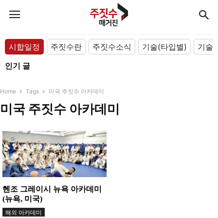
시합일정
주짓수란
주짓수소식
기술(타입별)
기술(
인기 글
Home
Tags
미국 주짓수 아카데미
미국 주짓수 아카데미
헨조 그레이시 뉴욕 아카데미
(뉴욕, 미국)
해외 아카데미