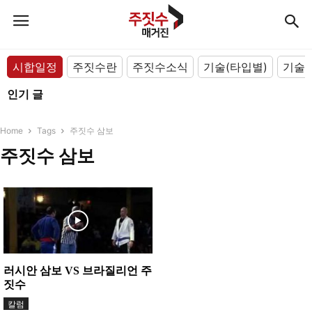
시합일정
주짓수란
주짓수소식
기술(타입별)
기술(
인기 글
Home
Tags
주짓수 삼보
주짓수 삼보
러시안 삼보 VS 브라질리언 주
짓수
칼럼