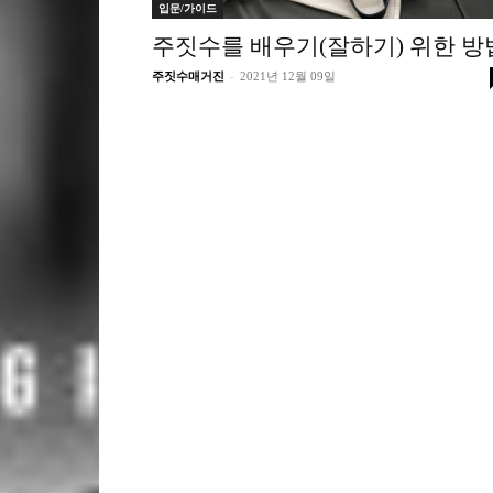
입문/가이드
주짓수를 배우기(잘하기) 위한 방
-
주짓수매거진
2021년 12월 09일