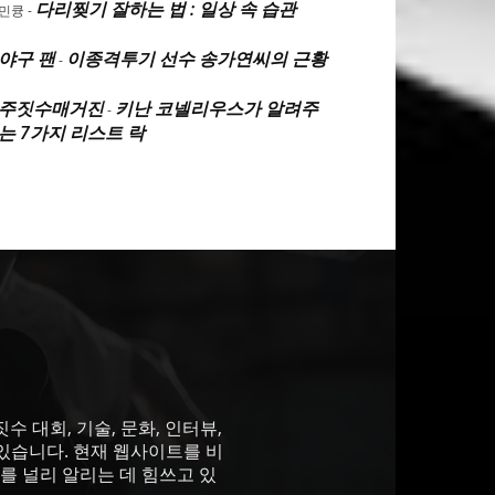
다리찢기 잘하는 법 : 일상 속 습관
민큥
-
야구 팬
이종격투기 선수 송가연씨의 근황
-
주짓수매거진
키난 코넬리우스가 알려주
-
는 7가지 리스트 락
 대회, 기술, 문화, 인터뷰,
있습니다. 현재 웹사이트를 비
를 널리 알리는 데 힘쓰고 있