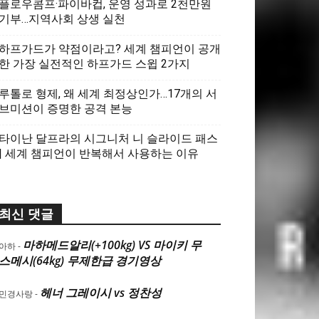
플로우콤프·파이바컵, 운영 성과로 2천만원
기부…지역사회 상생 실천
하프가드가 약점이라고? 세계 챔피언이 공개
한 가장 실전적인 하프가드 스윕 2가지
루톨로 형제, 왜 세계 최정상인가…17개의 서
브미션이 증명한 공격 본능
타이난 달프라의 시그니처 니 슬라이드 패스
| 세계 챔피언이 반복해서 사용하는 이유
최신 댓글
마하메드알리(+100kg) VS 마이키 무
아하
-
스메시(64kg) 무제한급 경기영상
헤너 그레이시 vs 정찬성
민경사랑
-