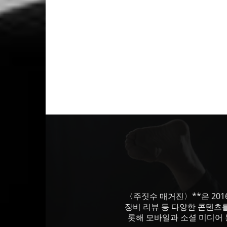
〈주짓수 매거진〉**은 201
장비 리뷰 등 다양한 콘텐츠
롯해 모바일과 소셜 미디어 