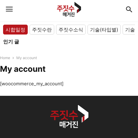
시합일정
주짓수란
주짓수소식
기술(타입별)
기술(
인기 글
Home
My account
My account
[woocommerce_my_account]