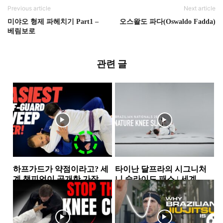
Previous article
Next article
미야오 형제 파헤치기 Part1 –
오스왈도 파다(Oswaldo Fadda)
베림보로
관련 글
하프가드가 약점이라고? 세
타이난 달프라의 시그니처
계 챔피언이 공개한 가장 실
니 슬라이드 패스 | 세계 챔
전적인 하프가드 스윕 2가지
피언이 반복해서 사용하는...
하프가드
하프가드