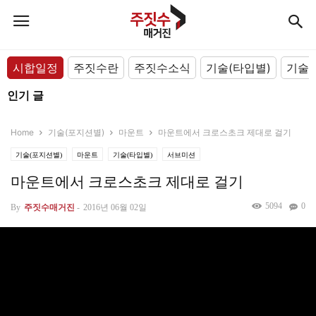
시합일정
주짓수란
주짓수소식
기술(타입별)
기술(
인기 글
Home
기술(포지션별)
마운트
마운트에서 크로스초크 제대로 걸기
기술(포지션별)
마운트
기술(타입별)
서브미션
마운트에서 크로스초크 제대로 걸기
5094
0
By
주짓수매거진
-
2016년 06월 02일