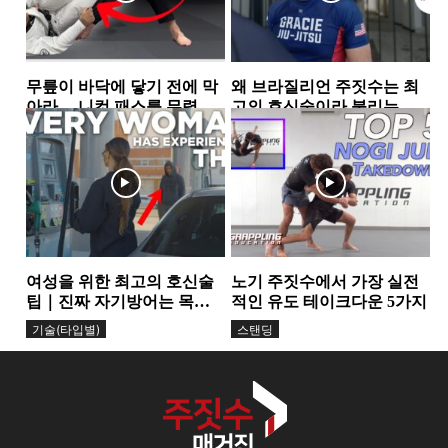
무릎이 바닥에 닿기 전에 막
왜 브라질리언 주짓수는 최
아라… 니컷 패스를 무력화
고의 호신술이라 불리는
하는 핵심 원리
가… 그레이시 형제가 말하
가드
그레이시주짓수
는 ‘거리의 과학’
여성을 위한 최고의 호신술
노기 주짓수에서 가장 실전
팁｜진짜 자기방어는 목소
적인 유도 테이크다운 5가지
리에서 시작된다
기술(타입별)
스탠딩