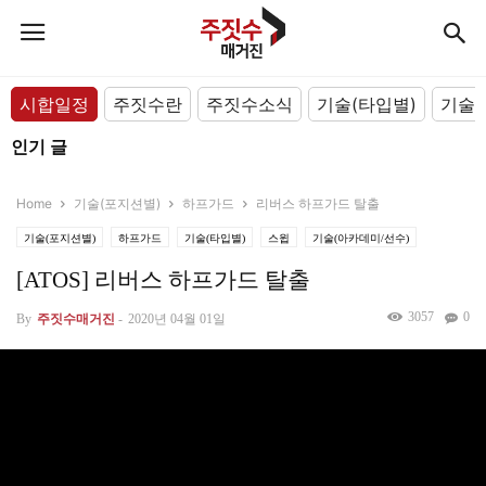
시합일정
주짓수란
주짓수소식
기술(타입별)
기술(
인기 글
Home
기술(포지션별)
하프가드
리버스 하프가드 탈출
기술(포지션별)
하프가드
기술(타입별)
스윕
기술(아카데미/선수)
[ATOS] 리버스 하프가드 탈출
3057
0
By
주짓수매거진
-
2020년 04월 01일