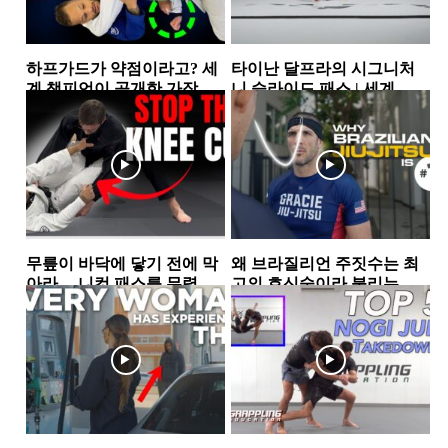
하프가드가 약점이라고? 세
타이난 달프라의 시그니처
계 챔피언이 공개한 가장 실
니 슬라이드 패스 | 세계 챔
전적인 하프가드 스윕 2가지
피언이 반복해서 사용하는...
하프가드
하프가드
무릎이 바닥에 닿기 전에 막
왜 브라질리언 주짓수는 최
아라… 니컷 패스를 무력화
고의 호신술이라 불리는
하는 핵심 원리
가… 그레이시 형제가 말하
가드
그레이시주짓수
는 ‘거리의 과학’