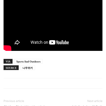
VIA
Sports And Outdoors
SOURCE
나무위키
Previous article
Next article