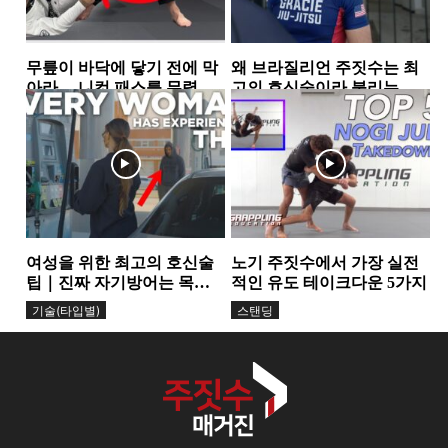
무릎이 바닥에 닿기 전에 막
왜 브라질리언 주짓수는 최
아라… 니컷 패스를 무력화
고의 호신술이라 불리는
하는 핵심 원리
가… 그레이시 형제가 말하
가드
그레이시주짓수
는 ‘거리의 과학’
여성을 위한 최고의 호신술
노기 주짓수에서 가장 실전
팁｜진짜 자기방어는 목소
적인 유도 테이크다운 5가지
리에서 시작된다
기술(타입별)
스탠딩