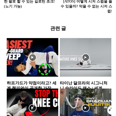
한 팔로 할 수 있는 길로틴 초크!
[ATOS] 어떻게 시저 스윕을 쓸
(노기 가능)
수 있을까? 막을 수 없는 시저 스
윕!
관련 글
하프가드가 약점이라고? 세
타이난 달프라의 시그니처
계 챔피언이 공개한 가장 실
니 슬라이드 패스 | 세계 챔
전적인 하프가드 스윕 2가지
피언이 반복해서 사용하는...
하프가드
가드패스