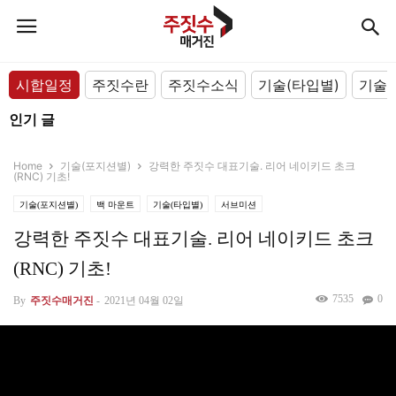
시합일정
주짓수란
주짓수소식
기술(타입별)
기술(
인기 글
Home
기술(포지션별)
강력한 주짓수 대표기술. 리어 네이키드 초크
(RNC) 기초!
기술(포지션별)
백 마운트
기술(타입별)
서브미션
강력한 주짓수 대표기술. 리어 네이키드 초크
(RNC) 기초!
7535
0
By
주짓수매거진
-
2021년 04월 02일