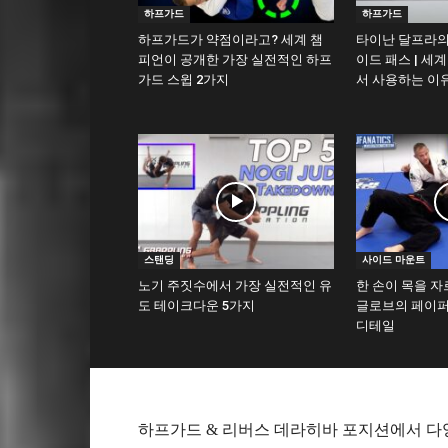
하프가드
하프가드
하프가드가 약점이라고? 세계 챔
타이난 달프라의
피언이 공개한 가장 실전적인 하프
이드 패스 | 세
가드 스윕 2가지
서 사용하는 이
스탠딩
사이드 마운트
노기 주짓수에서 가장 실전적인 유
한 손이 목을 자
도 테이크다운 5가지
글로브의 페이퍼
디테일
하프가드 & 리버스 데라히바 포지션에서 다양