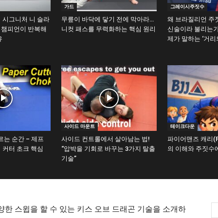
가드
그레이시주짓수
 시그니처 니 슬라
무릎이 바닥에 닿기 전에 막아라…
왜 브라질리언 주
계 챔피언이 반복해
니컷 패스를 무력화하는 핵심 원리
신술이라 불리는가
유
제가 말하는 ‘거리
사이드 마운트
테이크다운
르는 순간 – 제프
사이드 컨트롤에서 살아남는 법!
파이어맨즈 캐리(Fire
 커터 초크 핵심
“압박을 기회로 바꾸는 3가지 탈출
의 이해와 주짓수
기술”
한 스윕을 할 수 있는 키스 오브 드래곤 기술을 소개하