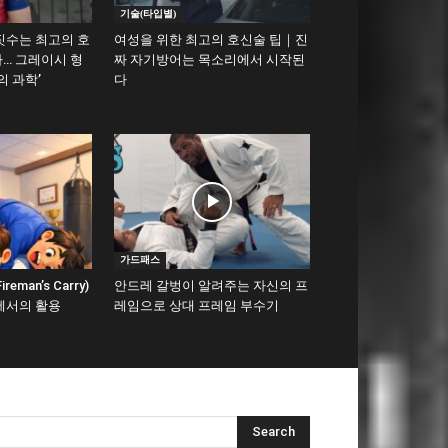
기술(타입별)
짓수는 최고의 호
여성을 위한 최고의 호신술 팁｜진
… 그레이시 형
짜 자기방어는 목소리에서 시작된
의 과학’
다
가드패스
man’s Carry)
안드레 갈벙이 알려주는 자신의 프
에서의 활용
레임으로 상대 프레임 부수기