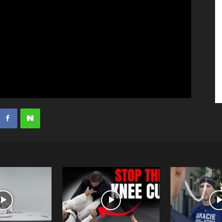
수
매
거
진