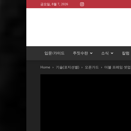
금요일, 8월 7, 2026
입문/가이드
주짓수란
소식
칼럼
Home
기술(포지션별)
오픈가드
더블 프레임 셋업