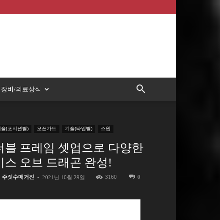
장비/의료상식
기술(포지션별)
오픈가드
기술(타입별)
스윕
더블 프레임 셋업으로 다양한
키스 오브 드래곤 완성!
주짓수매거진
-
3160
0
2021년 10월 29일