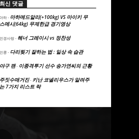
최신 댓글
마하메드알리(+100kg) VS 마이키 무
아하
-
스메시(64kg) 무제한급 경기영상
헤너 그레이시 vs 정찬성
민경사랑
-
다리찢기 잘하는 법 : 일상 속 습관
민큥
-
야구 팬
이종격투기 선수 송가연씨의 근황
-
주짓수매거진
키난 코넬리우스가 알려주
-
는 7가지 리스트 락