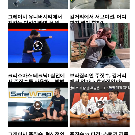
그레이시 유니버시티에서
길거리에서 서브미션, 어디
전하는 여성이라면 꼭 알아
까지 해야 할까?
야 할 3가지 타격 기술
그레이시주짓수
그레이시주짓수
크리스마스 테크닉! 실전에
브라질리언 주짓수, 길거리
서 주짓수를 사용하는 방법
에서 얼마나 효과적일까?
스탠딩
소식
그레이시 주짓수, 혁신적인
주짓수 vs 타격: 스턴건 김동