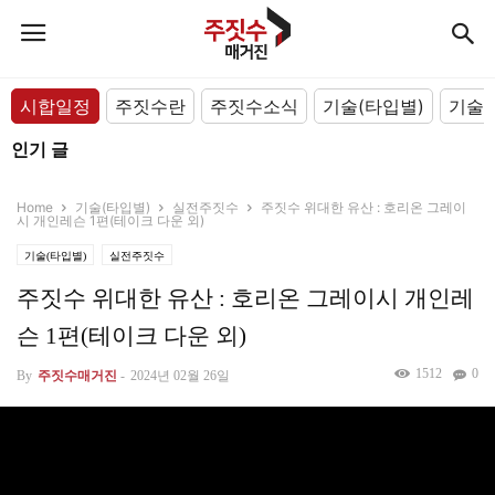
시합일정
주짓수란
주짓수소식
기술(타입별)
기술(
인기 글
Home
기술(타입별)
실전주짓수
주짓수 위대한 유산 : 호리온 그레이
시 개인레슨 1편(테이크 다운 외)
기술(타입별)
실전주짓수
주짓수 위대한 유산 : 호리온 그레이시 개인레
슨 1편(테이크 다운 외)
1512
0
By
주짓수매거진
-
2024년 02월 26일