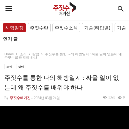
시합일정
주짓수란
주짓수소식
기술(타입별)
기술(
인기 글
Home
소식
칼럼
주짓수를 통한 나의 해방일지 : 싸울 일이 없는데 왜
주짓수를 배워야 하나
소식
칼럼
주짓수를 통한 나의 해방일지 : 싸울 일이 없
는데 왜 주짓수를 배워야 하나
1393
0
By
주짓수매거진
-
2024년 03월 24일