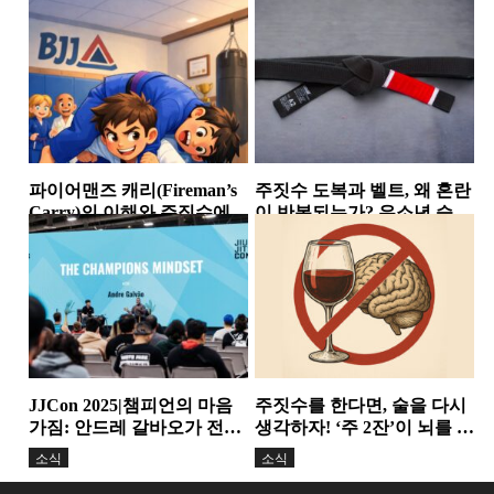
시장에서 살아남는 체육관
칼럼
소식
들의 공통점
파이어맨즈 캐리(Fireman’s
주짓수 도복과 벨트, 왜 혼란
Carry)의 이해와 주짓수에서
이 반복되는가? 유소년 승급
의 활용
논란이 던진 구조적...
스탠딩
칼럼
JJCon 2025|챔피언의 마음
주짓수를 한다면, 술을 다시
가짐: 안드레 갈바오가 전한
생각하자! ‘주 2잔’이 뇌를 줄
정신력과 변화의 힘
인다. 기술보다 더...
소식
소식