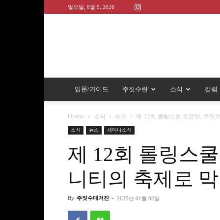
일요일, 8월 9, 2026
입문/가이드
주짓수란
소식
칼럼
Home
소식
뉴스
제 12회 롤링스쿨 오픈맷, 주짓
소식
뉴스
세미나소식
제 12회 롤링스쿨
니티의 축제로 막
By
주짓수매거진
-
2025년 01월 02일