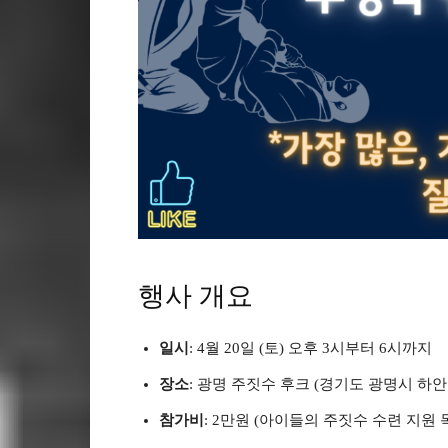
행사 개요
일시
: 4월 20일 (토) 오후 3시부터 6시까지
장소
: 광명 주짓수 후크 (경기도 광명시 하안
참가비
: 2만원 (아이들의 주짓수 수련 지원 