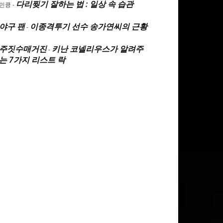
다리찢기 잘하는 법 : 일상 속 습관
민큥
-
야구 팬
이종격투기 선수 송가연씨의 근황
-
주짓수매거진
키난 코넬리우스가 알려주
-
는 7가지 리스트 락