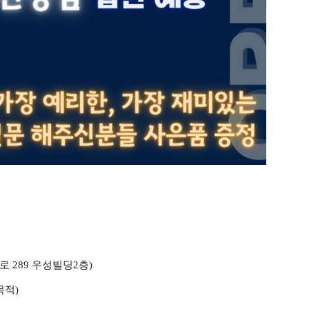
로 289 우성빌딩2층)
목적)