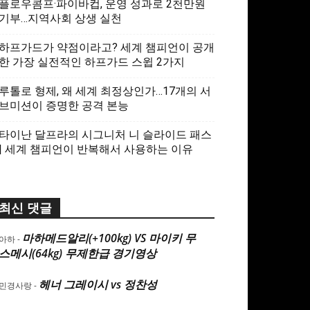
플로우콤프·파이바컵, 운영 성과로 2천만원
기부…지역사회 상생 실천
하프가드가 약점이라고? 세계 챔피언이 공개
한 가장 실전적인 하프가드 스윕 2가지
루톨로 형제, 왜 세계 최정상인가…17개의 서
브미션이 증명한 공격 본능
타이난 달프라의 시그니처 니 슬라이드 패스
| 세계 챔피언이 반복해서 사용하는 이유
최신 댓글
마하메드알리(+100kg) VS 마이키 무
아하
-
스메시(64kg) 무제한급 경기영상
헤너 그레이시 vs 정찬성
민경사랑
-