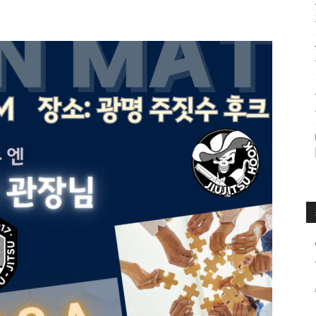
수
매
거
진