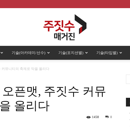
기술(아카데미/선수)
기술(포지션별)
기술(타입별)
주
수 커뮤니티의 축제로 막을 올리다
 오픈맷, 주짓수 커뮤
짓
을 올리다
1458
0