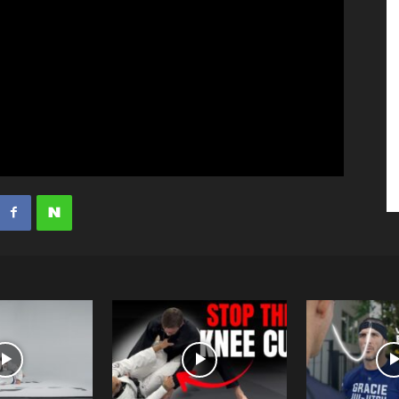
수
매
거
진