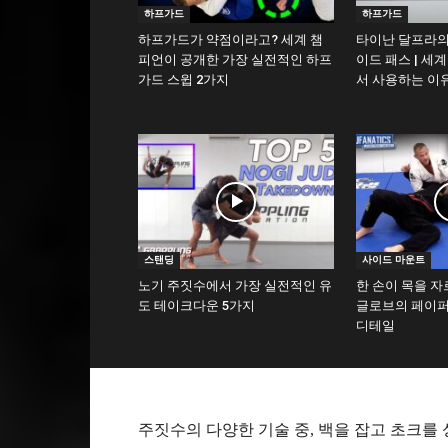
하프가드
하프가드
하프가드가 약점이라고? 세계 챔
타이난 달프라의
피언이 공개한 가장 실전적인 하프
이드 패스 | 세
가드 스윕 2가지
서 사용하는 이
스탠딩
사이드 마운트
노기 주짓수에서 가장 실전적인 유
한 손이 목을 자
도 테이크다운 5가지
글로브의 페이퍼
디테일
주짓수의 다양한 기술 중, 백을 잡고 초크를