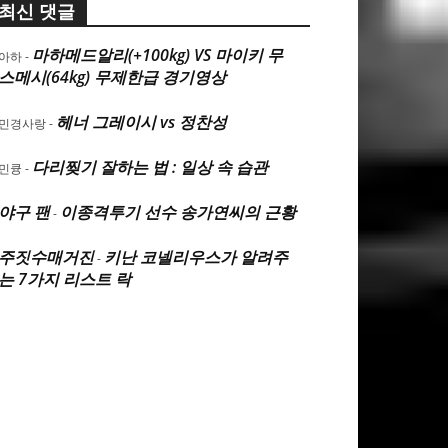
최신 댓글
마하메드알리(+100kg) VS 마이키 무
아하
-
스메시(64kg) 무제한급 경기영상
헤너 그레이시 vs 정찬성
민경사랑
-
다리찢기 잘하는 법 : 일상 속 습관
민큥
-
야구 팬
이종격투기 선수 송가연씨의 근황
-
주짓수매거진
키난 코넬리우스가 알려주
-
는 7가지 리스트 락