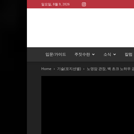
일요일, 8월 9, 2026
입문/가이드
주짓수란
소식
칼럼
Home
기술(포지션별)
노영암 관장, 백 초크 노하우 공