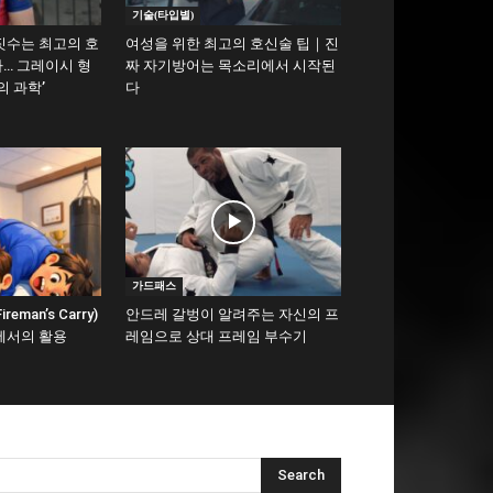
기술(타입별)
짓수는 최고의 호
여성을 위한 최고의 호신술 팁｜진
… 그레이시 형
짜 자기방어는 목소리에서 시작된
의 과학’
다
가드패스
man’s Carry)
안드레 갈벙이 알려주는 자신의 프
에서의 활용
레임으로 상대 프레임 부수기