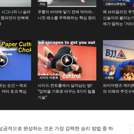
가드
그레이시주짓수
 시그니처 니 슬라
무릎이 바닥에 닿기 전에 막아라…
왜 브라질리언 주
계 챔피언이 반복해
니컷 패스를 무력화하는 핵심 원리
신술이라 불리는가
유
제가 말하는 ‘거리
사이드 마운트
스탠딩
르는 순간 – 제프
사이드 컨트롤에서 살아남는 법!
파이어맨즈 캐리(Fire
 커터 초크 핵심
“압박을 기회로 바꾸는 3가지 탈출
의 이해와 주짓수
기술”
 성공적으로 완성하는 것은 가장 강력한 승리 방법 중 하