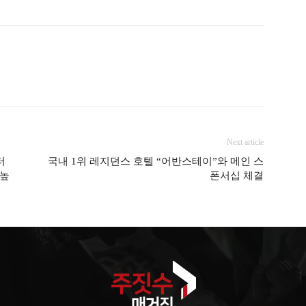
Next article
터
국내 1위 레지던스 호텔 “어반스테이”와 메인 스
드높
폰서십 체결