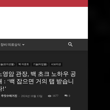
장비/의료상식
기술(포지션별)
백 마운트
기술(타입별)
서브미션
노영암 관장, 백 초크 노하우 공
개 : ‘백 잡으면 거의 탭 받습니
!’
주짓수매거진
-
1677
0
2024년 10월 13일