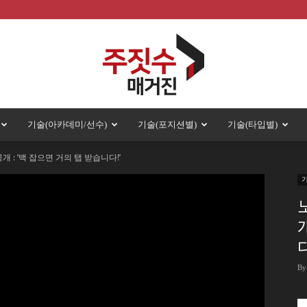
기술(아카데미/선수)
기술(포지션별)
기술(타입별)
주
개 : ‘백 잡으면 거의 탭 받습니다!’
짓
다
By