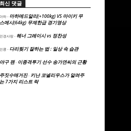
최신 댓글
마하메드알리(+100kg) VS 마이키 무
아하
-
스메시(64kg) 무제한급 경기영상
헤너 그레이시 vs 정찬성
민경사랑
-
다리찢기 잘하는 법 : 일상 속 습관
민큥
-
야구 팬
이종격투기 선수 송가연씨의 근황
-
주짓수매거진
키난 코넬리우스가 알려주
-
는 7가지 리스트 락