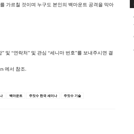
자세를 가르칠 것이며 누구도 본인의 백마운트 공격을 막아
로 “성함” 및 “연락처” 및 관심 “세니마 번호”를 보내주시면 결
ars 에서 참조.
나
백마운트
주짓수 한국 세미나
주짓수 기술