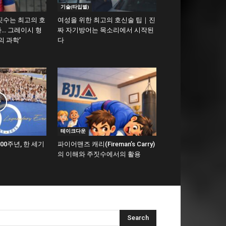
기술(타입별)
짓수는 최고의 호
여성을 위한 최고의 호신술 팁｜진
… 그레이시 형
짜 자기방어는 목소리에서 시작된
의 과학’
다
테이크다운
00주년, 한 세기
파이어맨즈 캐리(Fireman’s Carry)
의 이해와 주짓수에서의 활용