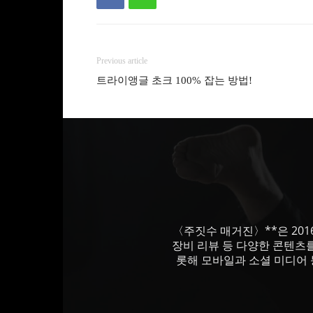
Previous article
트라이앵글 초크 100% 잡는 방법!
〈주짓수 매거진〉**은 201
장비 리뷰 등 다양한 콘텐츠
롯해 모바일과 소셜 미디어 