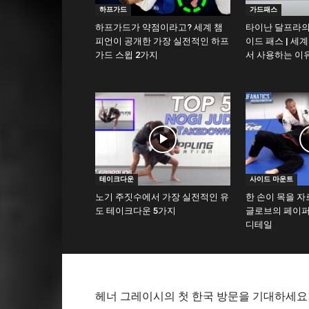
하프가드
가드패스
하프가드가 약점이라고? 세계 챔
타이난 달프라의
피언이 공개한 가장 실전적인 하프
이드 패스 | 세
가드 스윕 2가지
서 사용하는 이
테이크다운
사이드 마운트
노기 주짓수에서 가장 실전적인 유
한 손이 목을 자
도 테이크다운 5가지
글로브의 페이퍼
디테일
헤너 그레이시의 첫 한국 방문을 기대하세요