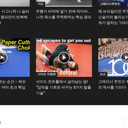
가드
그레이시주짓수
 시그니처 니 슬라
무릎이 바닥에 닿기 전에 막아라…
왜 브라질리언 주
계 챔피언이 반복해
니컷 패스를 무력화하는 핵심 원리
신술이라 불리는가
유
제가 말하는 ‘거리
사이드 마운트
뉴스
르는 순간 – 제프
사이드 컨트롤에서 살아남는 법!
그레이시 주짓수 1
 커터 초크 핵심
“압박을 기회로 바꾸는 3가지 탈출
의 역사를 기리다
기술”
!