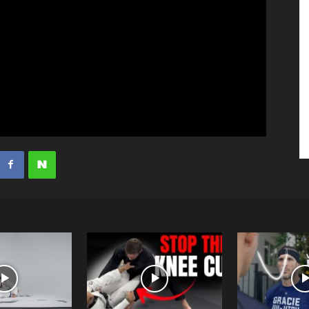
수
매
거
진