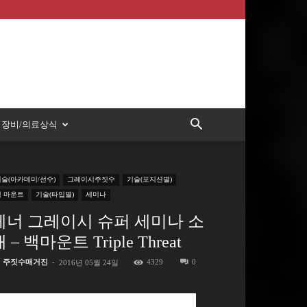
장비/의료상식
기술(아카데미/선수)
그레이시주짓수
기술(포지션별)
백 마운트
기술(타입별)
세미나
헤너 그레이시 슈퍼 세미나 소
 – 백마운트 Triple Threat
주짓수매거진
-
4329
0
2016년 05월 24일