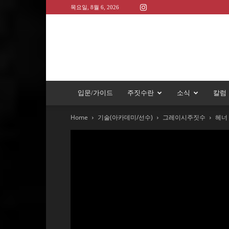
목요일, 8월 6, 2026
입문/가이드
주짓수란
소식
칼럼
Home
기술(아카데미/선수)
그레이시주짓수
헤너 