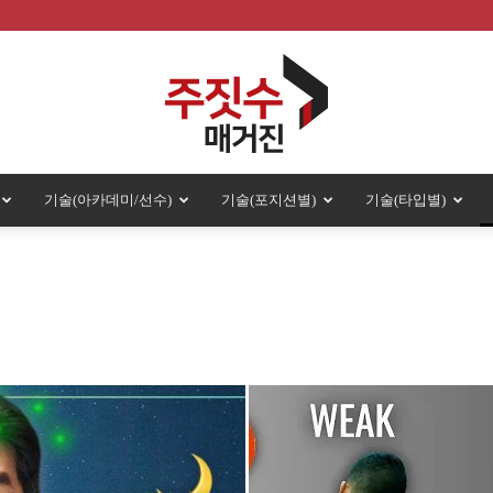
기술(아카데미/선수)
기술(포지션별)
기술(타입별)
주
짓