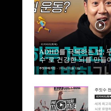
리커버리(회복)
ADHD를 극복하는 법, 무
수’로 건강한 뇌를 만들
주짓수매거진
-
2024년 02월 13일
주짓수 천
리커버리(회복
세계 최고의
뇌로 유명하