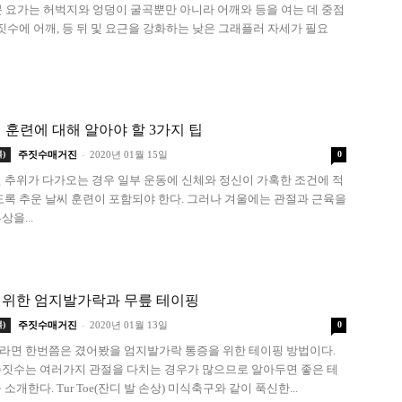
분 요가는 허벅지와 엉덩이 굴곡뿐만 아니라 어깨와 등을 여는 데 중점
주짓수에 어깨, 등 뒤 및 요근을 강화하는 낮은 그래플러 자세가 필요
 훈련에 대해 알아야 할 3가지 팁
-
)
주짓수매거진
2020년 01월 15일
0
 추위가 다가오는 경우 일부 운동에 신체와 정신이 가혹한 조건에 적
도록 추운 날씨 훈련이 포함되야 한다. 그러나 겨울에는 관절과 근육을
을...
 위한 엄지발가락과 무릎 테이핑
-
)
주짓수매거진
2020년 01월 13일
0
면 한번쯤은 겼어봤을 엄지발가락 통증을 위한 테이핑 방법이다.
짓수는 여러가지 관절을 다치는 경우가 많으므로 알아두면 좋은 테
소개한다. Tur Toe(잔디 발 손상) 미식축구와 같이 푹신한...