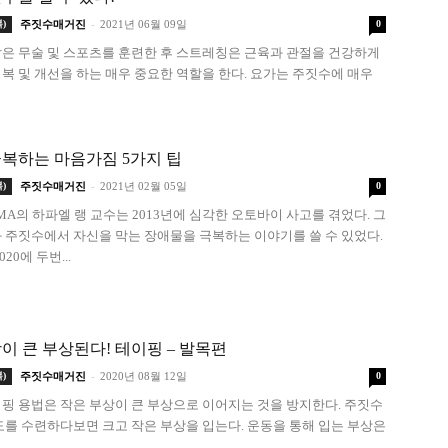
-
)
주짓수매거진
2021년 06월 09일
0
은 무술 및 스포츠를 훈련한 후 스트레칭은 근육과 관절을 건강하게
복 및 개선을 하는 매우 중요한 역할을 한다. 요가는 주짓수에 매우
복하는 마음가짐 5가지 팁
-
)
주짓수매거진
2021년 02월 05일
0
 MMA의 하파엘 랭 교수는 2013년에 심각한 오토바이 사고를 겪었다. 그
 주짓수에서 자신을 막는 장애물을 극복하는 이야기를 쓸 수 있었다.
20에 두번...
이 큰 부상된다! 테이핑 – 발목편
-
)
주짓수매거진
2020년 08월 12일
0
핑 용법은 작은 부상이 큰 부상으로 이어지는 것을 방지한다. 주짓수
도를 수련하다보면 크고 작은 부상을 입는다. 운동을 통해 입는 부상은
.