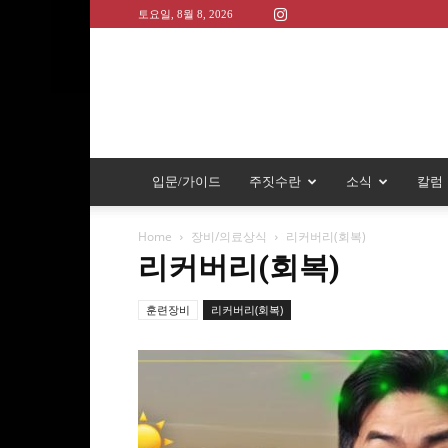
토요일, 8월 8, 2026
입문/가이드
주짓수란
소식
칼럼
Home
장비/의료상식
리커버리(회복)
리커버리(회복)
훈련장비
리커버리(회복)