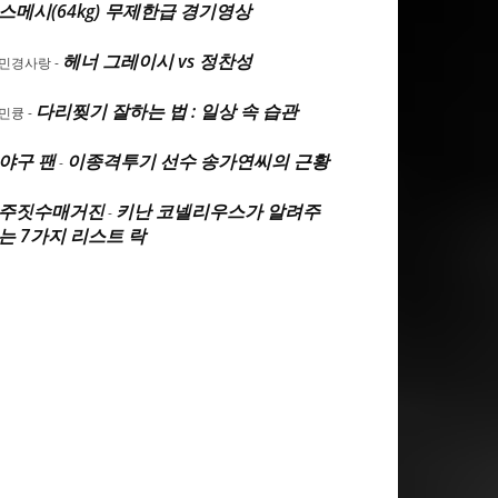
스메시(64kg) 무제한급 경기영상
헤너 그레이시 vs 정찬성
민경사랑
-
다리찢기 잘하는 법 : 일상 속 습관
민큥
-
야구 팬
이종격투기 선수 송가연씨의 근황
-
주짓수매거진
키난 코넬리우스가 알려주
-
는 7가지 리스트 락