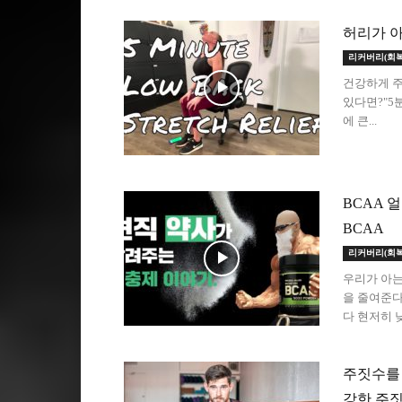
허리가 아
리커버리(회복
건강하게 주
있다면?"5
에 큰...
BCAA 
BCAA
리커버리(회복
우리가 아는
을 줄여준다
다 현저히 
주짓수를 
강한 주짓