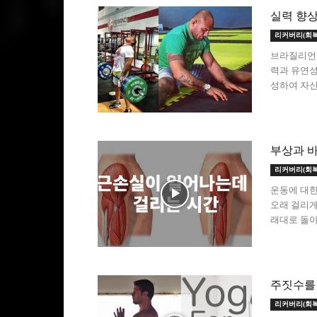
실력 향
리커버리(회복
브라질리언 
력과 유연성
성하여 자신
부상과 바
리커버리(회복
운동에 대한
오래 걸리게
래대로 돌아올
주짓수를 
리커버리(회복