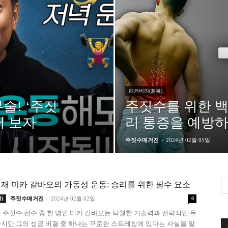
수
매
리커버리(회복)
술! ‘주짓
주짓수를 위한 백
어 보자
리 통증을 예방하
거
주짓수매거진
-
2024년 02월 05일
재 미카 갈바오의 가동성 운동: 승리를 위한 필수 요소
-
)
주짓수매거진
2024년 02월 02일
0
진
 주짓수 선수 중 한 명인 미카 갈바오는 탁월한 기술력과 전략적인 두
지만 그의 성공 비결 중 하나는 꾸준한 스트레칭에 있다는 사실을 알