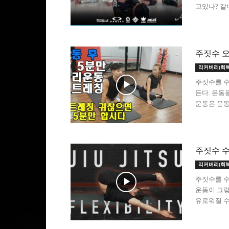
고있나? 갈바
주짓수 오
리커버리(회복
주짓수를 수
든다. 운동
운동은 운동
주짓수 수
리커버리(회복
주짓수를 수
운동이 그렇
유로워질 수 