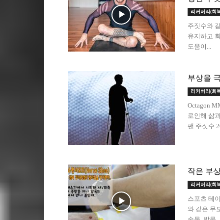
리커버리(회복
주짓수와 같
유지하고 회
도움이...
부상을 극
리커버리(회복
Octagon
로인해 삶과
팬 주짓수 20
작은 부상
리커버리(회복
스포츠 테이
와 같은 무
손목, 발목,..