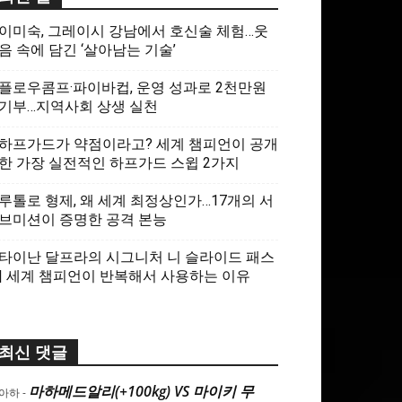
이미숙, 그레이시 강남에서 호신술 체험…웃
음 속에 담긴 ‘살아남는 기술’
플로우콤프·파이바컵, 운영 성과로 2천만원
기부…지역사회 상생 실천
하프가드가 약점이라고? 세계 챔피언이 공개
한 가장 실전적인 하프가드 스윕 2가지
루톨로 형제, 왜 세계 최정상인가…17개의 서
브미션이 증명한 공격 본능
타이난 달프라의 시그니처 니 슬라이드 패스
| 세계 챔피언이 반복해서 사용하는 이유
최신 댓글
마하메드알리(+100kg) VS 마이키 무
아하
-