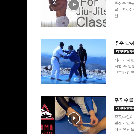
주짓수 40
을 둔다. 
한...
추운 날씨
리커버리(회복
서리가 내린
응할 수 있
보호하고 부상
주짓수를
리커버리(회복
주짓수인이라
관절기인 주
이핑 영상을 