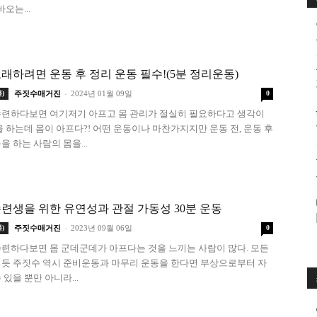
오는...
래하려면 운동 후 정리 운동 필수!(5분 정리운동)
-
)
주짓수매거진
2024년 01월 09일
0
련하다보면 여기저기 아프고 몸 관리가 절실히 필요하다고 생각이
을 하는데 몸이 아프다?! 어떤 운동이나 마찬가지지만 운동 전, 운동 후
을 하는 사람의 몸을...
련생을 위한 유연성과 관절 가동성 30분 운동
-
)
주짓수매거진
2023년 09월 06일
0
련하다보면 몸 군데군데가 아프다는 것을 느끼는 사람이 많다. 모든
듯 주짓수 역시 준비운동과 마무리 운동을 한다면 부상으로부터 자
있을 뿐만 아니라...