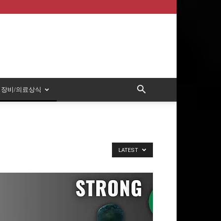
장비/의료상식
LATEST