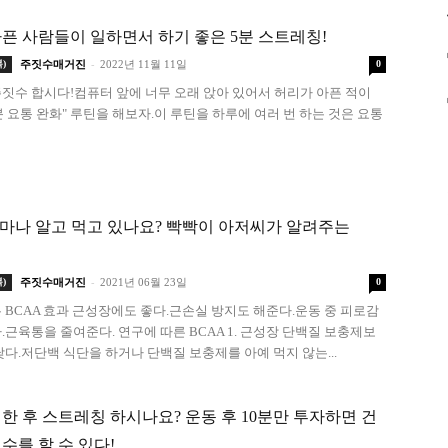
픈 사람들이 일하면서 하기 좋은 5분 스트레칭!
-
)
주짓수매거진
2022년 11월 11일
0
짓수 합시다!컴퓨터 앞에 너무 오래 앉아 있어서 허리가 아픈 적이
분 요통 완화" 루틴을 해보자.이 루틴을 하루에 여러 번 하는 것은 요통
얼마나 알고 먹고 있나요? 빡빡이 아저씨가 알려주는
-
)
주짓수매거진
2021년 06월 23일
0
 BCAA 효과 근성장에도 좋다.근손실 방지도 해준다.운동 중 피로감
.근육통을 줄여준다. 연구에 따른 BCAA 1. 근성장 단백질 보충제보
낮다.저단백 식단을 하거나 단백질 보충제를 아예 먹지 않는...
한 후 스트레칭 하시나요? 운동 후 10분만 투자하면 건
수를 할 수 있다!